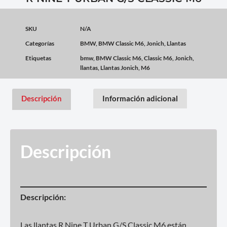
SKU
N/A
Categorías
BMW
,
BMW Classic M6
,
Jonich
,
Llantas
Etiquetas
bmw
,
BMW Classic M6
,
Classic M6
,
Jonich
,
llantas
,
Llantas Jonich
,
M6
Descripción
Información adicional
Descripción
Descripción:
Las llantas R Nine T Urban G/S Classic M6 están