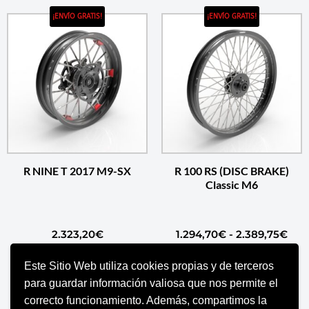
¡ENVÍO GRATIS!
¡ENVÍO GRATIS!
R NINE T 2017 M9-SX
R 100 RS (DISC BRAKE)
Classic M6
2.323,20
€
1.294,70
€
-
2.389,75
€
Este Sitio Web utiliza cookies propias y de terceros
SELECCIONAR OPCIONES
SELECCIONAR OPCIONES
para guardar información valiosa que nos permite el
correcto funcionamiento. Además, compartimos la