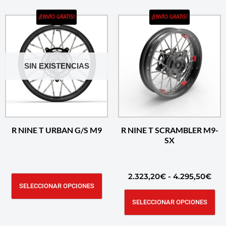
¡ENVÍO GRATIS!
¡ENVÍO GRATIS!
SIN EXISTENCIAS
R NINE T URBAN G/S M9
R NINE T SCRAMBLER M9-
SX
2.323,20
€
-
4.295,50
€
SELECCIONAR OPCIONES
SELECCIONAR OPCIONES