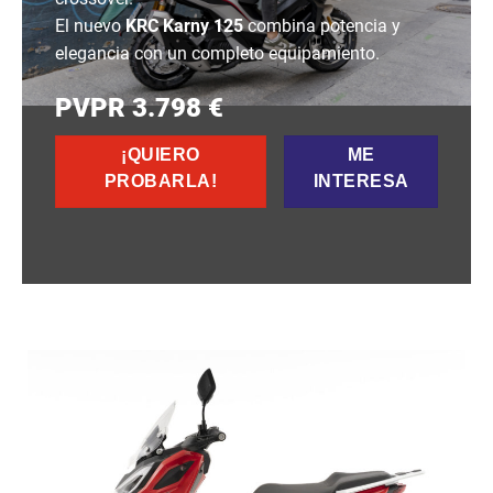
El nuevo
KRC Karny 125
combina potencia y
elegancia con un completo equipamiento.
PVPR 3.798 €
¡QUIERO
ME
PROBARLA!
INTERESA