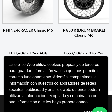
R NINE-R RACER Classic M6
R 850 R (DRUM BRAKE)
Classic M6
1.621,40
€
-
1.742,40
€
1.633,50
€
-
2.026,75
€
Este Sitio Web utiliza cookies propias y de terceros
SELECCIONAR OPCIONES
SELECCIONAR OPCIONES
para guardar información valiosa que nos permite el
correcto funcionamiento. Además, compartimos la
información con nuestros colaboradores de redes
sociales, publicidad y análisis web, quienes podrán
utilizar la información recopilada y combinarla con
Neve
| Funciona gracias a
WordPress
otra información que les haya proporcionado.
Aviso Legal
Política de cookies