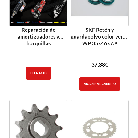
Reparación de
SKF Retén y
amortiguadores y
guardapolvo color verde
horquillas
WP 35x46x7.9
37,38
€
LEER MÁS
AÑADIR AL CARRITO