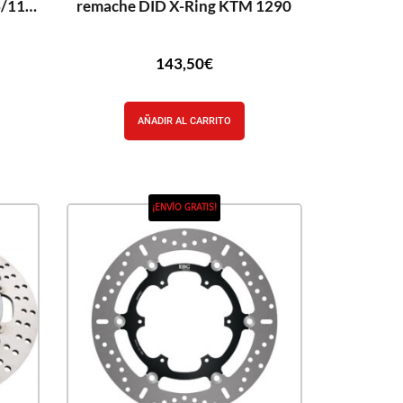
3/118
remache DID X-Ring KTM 1290
143,50
€
AÑADIR AL CARRITO
¡ENVÍO GRATIS!