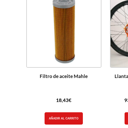
Filtro de aceite Mahle
Llant
18,43
€
9
AÑADIR AL CARRITO