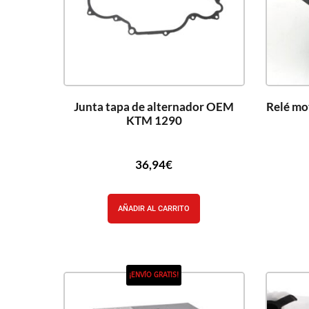
Junta tapa de alternador OEM
Relé mo
KTM 1290
36,94
€
AÑADIR AL CARRITO
¡ENVÍO GRATIS!