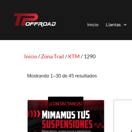
Saltar
al
Inicio
Llantas
contenido
Inicio
/
Zona Trail
/
KTM
/ 1290
Mostrando 1–30 de 45 resultados
¡CONTÁCTANOS!