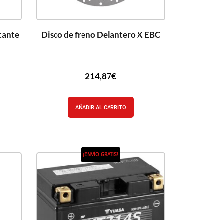
otante
Disco de freno Delantero X EBC
214,87
€
AÑADIR AL CARRITO
¡ENVÍO GRATIS!