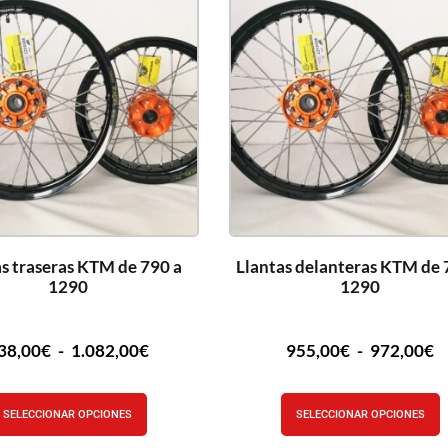
as traseras KTM de 790 a
Llantas delanteras KTM de 
1290
1290
38,00
€
-
1.082,00
€
955,00
€
-
972,00
€
SELECCIONAR OPCIONES
SELECCIONAR OPCIONES