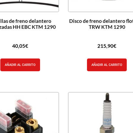
llas de freno delantero
Disco de freno delantero fl
izadas HH EBC KTM 1290
TRW KTM 1290
40,05
€
215,90
€
AÑADIR AL CARRITO
AÑADIR AL CARRITO