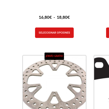
16,80
€
-
18,80
€
SELECCIONAR OPCIONES
¡ENVÍO GRATIS!