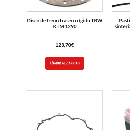
Disco de freno trasero rígido TRW
Pasti
KTM 1290
sinter
123,70
€
AÑADIR AL CARRITO