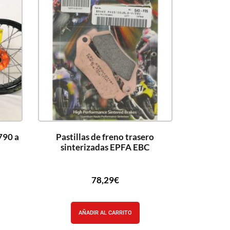
790 a
Pastillas de freno trasero
sinterizadas EPFA EBC
78,29
€
AÑADIR AL CARRITO