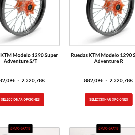
 KTM Modelo 1290 Super
Ruedas KTM Modelo 1290 
Adventure S/T
Adventure R
82,09
€
-
2.320,78
€
882,09
€
-
2.320,78
€
SELECCIONAR OPCIONES
SELECCIONAR OPCIONES
¡ENVÍO GRATIS!
¡ENVÍO GRATIS!