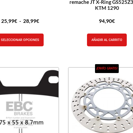
remache JT X-Ring GS525Z
KTM 1290
25,99
€
-
28,99
€
94,90
€
SELECCIONAR OPCIONES
AÑADIR AL CARRITO
¡ENVÍO GRATIS!