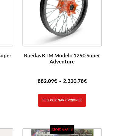
Super
Ruedas KTM Modelo 1290 Super
Adventure
882,09
€
-
2.320,78
€
SELECCIONAR OPCIONES
¡ENVÍO GRATIS!