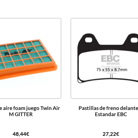
de aire foam juego Twin Air
Pastillas de freno delant
M GITTER
Estandar EBC
48,44
€
27,22
€