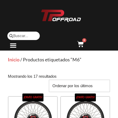
Saltar
al
contenido
0
Inicio
/ Productos etiquetados “M6”
Mostrando los 17 resultados
¡ENVÍO GRATIS!
¡ENVÍO GRATIS!