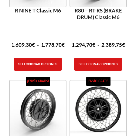
R NINE T Classic M6
R80 – RT-RS (BRAKE
DRUM) Classic M6
1.609,30
€
-
1.778,70
€
1.294,70
€
-
2.389,75
€
SELECCIONAR OPCIONES
SELECCIONAR OPCIONES
¡ENVÍO GRATIS!
¡ENVÍO GRATIS!