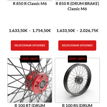
R 850 R Classic M6
R 850 R (DRUM BRAKE)
Classic M6
1.633,50
€
-
1.754,50
€
1.633,50
€
-
2.026,75
€
SELECCIONAR OPCIONES
SELECCIONAR OPCIONES
¡ENVÍO GRATIS!
¡ENVÍO GRATIS!
R 100 RT (DRUM
R 100 RS (DRUM