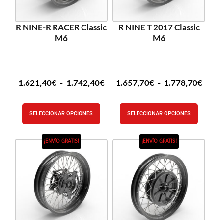
R NINE-R RACER Classic
R NINE T 2017 Classic
M6
M6
1.621,40
€
-
1.742,40
€
1.657,70
€
-
1.778,70
€
SELECCIONAR OPCIONES
SELECCIONAR OPCIONES
¡ENVÍO GRATIS!
¡ENVÍO GRATIS!