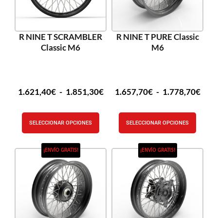
R NINE T SCRAMBLER
R NINE T PURE Classic
Classic M6
M6
1.621,40
€
-
1.851,30
€
1.657,70
€
-
1.778,70
€
SELECCIONAR OPCIONES
SELECCIONAR OPCIONES
¡ENVÍO GRATIS!
¡ENVÍO GRATIS!