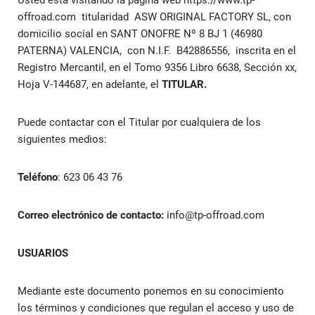
Usted está visitando la página web
https://www.tp-
offroad.com
titularidad
ASW ORIGINAL FACTORY SL, con
domicilio social en SANT ONOFRE Nº 8 BJ 1 (46980
PATERNA) VALENCIA,
con N.I.F.
B42886556,
inscrita en el
Registro Mercantil, en el Tomo
9356
Libro
6638
, Sección
xx
,
Hoja
V-144687
, en adelante, el
TITULAR.
Puede contactar con el Titular por cualquiera de los
siguientes medios:
Teléfono
:
623 06 43 76
Correo electrónico de contacto:
info@tp-offroad.com
USUARIOS
Mediante este documento ponemos en su conocimiento
los términos y condiciones que regulan el acceso y uso de