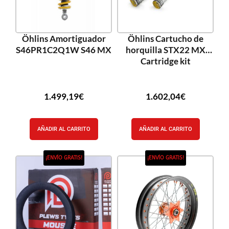
Öhlins Amortiguador
Öhlins Cartucho de
S46PR1C2Q1W S46 MX
horquilla STX22 MX
Cartridge kit
1.499,19
€
1.602,04
€
AÑADIR AL CARRITO
AÑADIR AL CARRITO
¡ENVÍO GRATIS!
¡ENVÍO GRATIS!