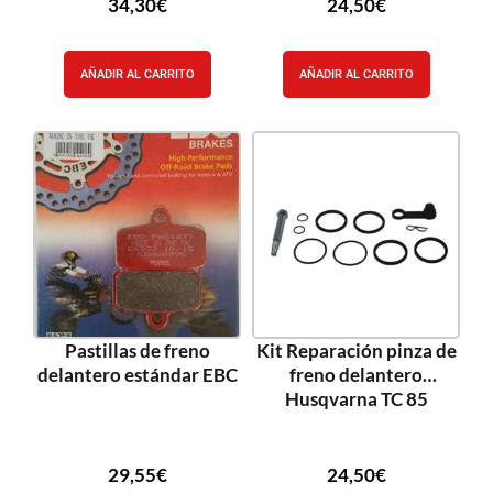
34,30
€
24,50
€
AÑADIR AL CARRITO
AÑADIR AL CARRITO
Pastillas de freno
Kit Reparación pinza de
delantero estándar EBC
freno delantero
Husqvarna TC 85
29,55
€
24,50
€