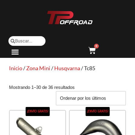
Saltar
al
contenido
0
Inicio
/
Zona Mini
/
Husqvarna
/ Tc85
Mostrando 1–30 de 36 resultados
¡ENVÍO GRATIS!
¡ENVÍO GRATIS!