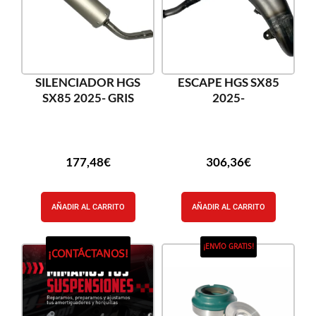
SILENCIADOR HGS
ESCAPE HGS SX85
SX85 2025- GRIS
2025-
177,48
€
306,36
€
AÑADIR AL CARRITO
AÑADIR AL CARRITO
¡ENVÍO GRATIS!
¡CONTÁCTANOS!