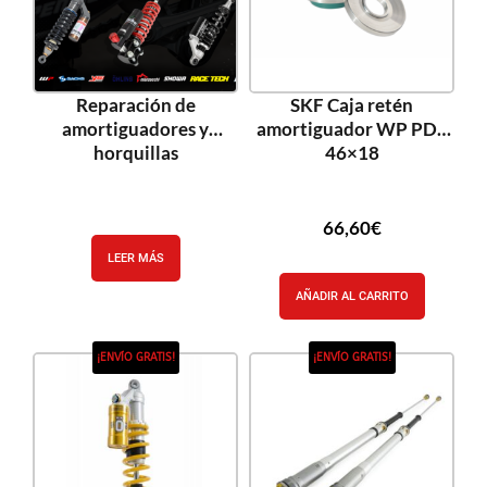
Reparación de
SKF Caja retén
amortiguadores y
amortiguador WP PDS
horquillas
46×18
66,60
€
LEER MÁS
AÑADIR AL CARRITO
¡ENVÍO GRATIS!
¡ENVÍO GRATIS!