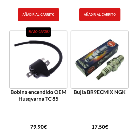
AÑADIR AL CARRITO
AÑADIR AL CARRITO
¡ENVÍO GRATIS!
Bobina encendido OEM
Bujía BR9ECMIX NGK
Husqvarna TC 85
79,90
€
17,50
€