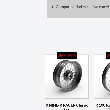
Compatibilidad exclusiva con e
¡ENVÍO GRATIS!
¡E
R NINE-R RACER Classic
R 100 R
M6
C