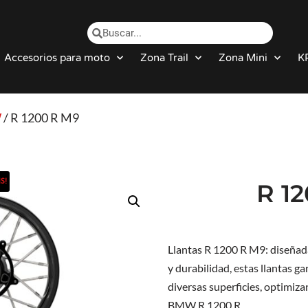
Accesorios para moto
Zona Trail
Zona Mini
K
W
/ R 1200 R M9
S!
R 1
Llantas R 1200 R M9: diseñad
y durabilidad, estas llantas ga
diversas superficies, optimiz
BMW R 1200 R.