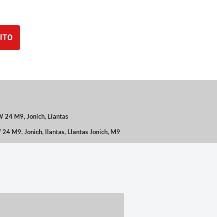
ITO
 24 M9
,
Jonich
,
Llantas
 24 M9
,
Jonich
,
llantas
,
Llantas Jonich
,
M9