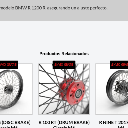
l modelo BMW R 1200 R, asegurando un ajuste perfecto.
Productos Relacionados
NVÍO GRATIS!
¡ENVÍO GRATIS!
¡ENVÍO GRAT
S (DISC BRAKE)
R 100 RT (DRUM BRAKE)
R NINE T 2017
lassic M6
Classic M6
M6