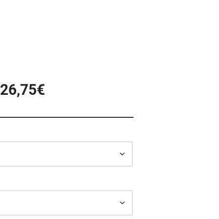
026,75
€