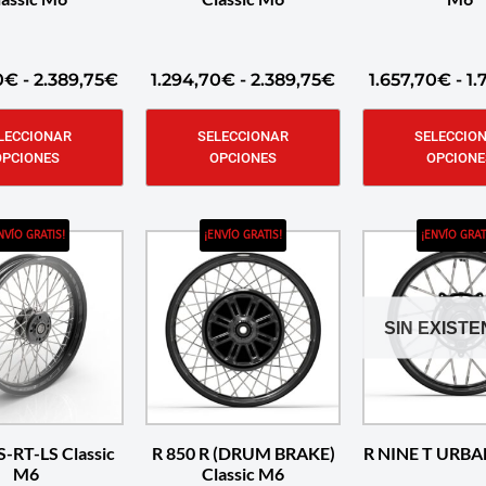
0
€
-
2.389,75
€
1.294,70
€
-
2.389,75
€
1.657,70
€
-
1.
LECCIONAR
SELECCIONAR
SELECCIO
OPCIONES
OPCIONES
OPCIONE
NVÍO GRATIS!
¡ENVÍO GRATIS!
¡ENVÍO GRAT
SIN EXISTE
S-RT-LS Classic
R 850 R (DRUM BRAKE)
R NINE T URBA
M6
Classic M6