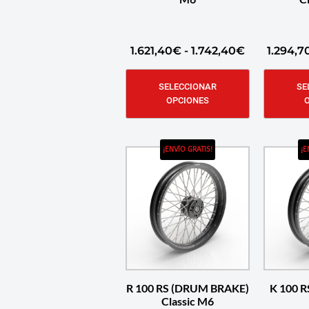
1.621,40
€
-
1.742,40
€
1.294,7
SELECCIONAR
SE
OPCIONES
¡ENVÍO GRATIS!
¡E
R 100 RS (DRUM BRAKE)
K 100 R
Classic M6