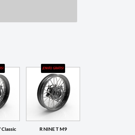
IS!
¡ENVÍO GRATIS!
 Classic
R NINE T M9