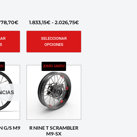
778,70
€
1.833,15
€
-
2.026,75
€
NAR
SELECCIONAR
S
OPCIONES
IS!
¡ENVÍO GRATIS!
NCIAS
N G/S M9
R NINE T SCRAMBLER
M9-SX