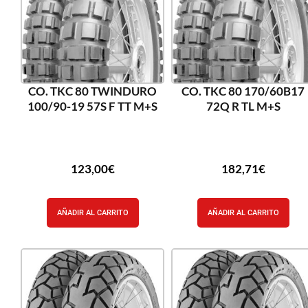
CO. TKC 80 TWINDURO
CO. TKC 80 170/60B17
100/90-19 57S F TT M+S
72Q R TL M+S
123,00
€
182,71
€
AÑADIR AL CARRITO
AÑADIR AL CARRITO