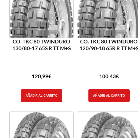
CO. TKC 80 TWINDURO
CO. TKC 80 TWINDURO
130/80-17 65S R TT M+S
120/90-18 65R R TT M+
120,99
€
100,43
€
AÑADIR AL CARRITO
AÑADIR AL CARRITO