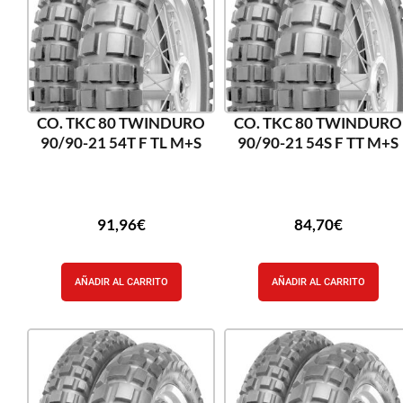
CO. TKC 80 TWINDURO
CO. TKC 80 TWINDURO
90/90-21 54T F TL M+S
90/90-21 54S F TT M+S
91,96
€
84,70
€
AÑADIR AL CARRITO
AÑADIR AL CARRITO