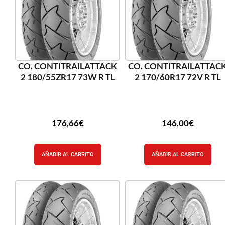
CO. CONTITRAILATTACK
CO. CONTITRAILATTAC
2 180/55ZR17 73W R TL
2 170/60R17 72V R TL
176,66
€
146,00
€
AÑADIR AL CARRITO
AÑADIR AL CARRITO