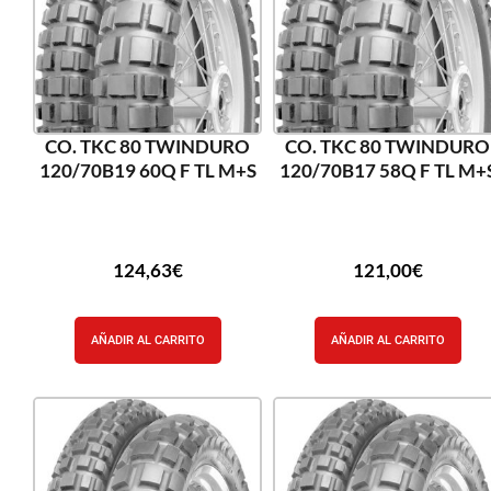
CO. TKC 80 TWINDURO
CO. TKC 80 TWINDURO
120/70B19 60Q F TL M+S
120/70B17 58Q F TL M+
124,63
€
121,00
€
AÑADIR AL CARRITO
AÑADIR AL CARRITO