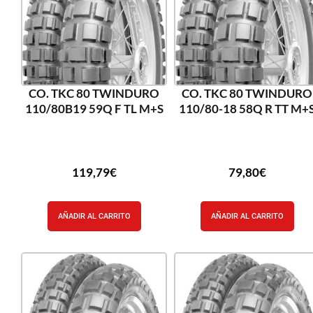
CO. TKC 80 TWINDURO
CO. TKC 80 TWINDURO
110/80B19 59Q F TL M+S
110/80-18 58Q R TT M+
119,79
€
79,80
€
AÑADIR AL CARRITO
AÑADIR AL CARRITO