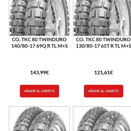
CO. TKC 80 TWINDURO
CO. TKC 80 TWINDURO
140/80-17 69Q R TL M+S
130/80-17 65T R TL M+
143,99
€
121,61
€
AÑADIR AL CARRITO
AÑADIR AL CARRITO