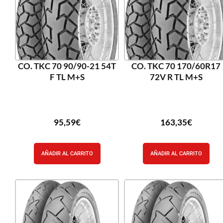
CO. TKC 70 90/90-21 54T
CO. TKC 70 170/60R17
F TL M+S
72V R TL M+S
95,59
€
163,35
€
AÑADIR AL CARRITO
AÑADIR AL CARRITO