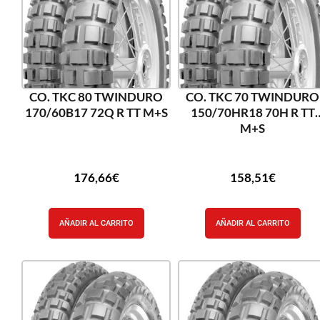
CO. TKC 80 TWINDURO
CO. TKC 70 TWINDURO
170/60B17 72Q R TT M+S
150/70HR18 70H R TT
M+S
176,66
€
158,51
€
AÑADIR AL CARRITO
AÑADIR AL CARRITO