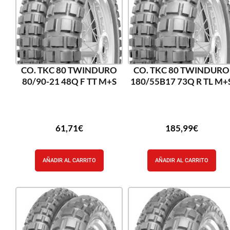
CO. TKC 80 TWINDURO
CO. TKC 80 TWINDURO
80/90-21 48Q F TT M+S
180/55B17 73Q R TL M+
61,71
€
185,99
€
AÑADIR AL CARRITO
AÑADIR AL CARRITO