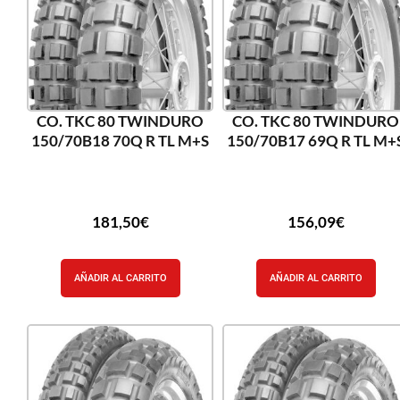
CO. TKC 80 TWINDURO
CO. TKC 80 TWINDURO
150/70B18 70Q R TL M+S
150/70B17 69Q R TL M+
181,50
€
156,09
€
AÑADIR AL CARRITO
AÑADIR AL CARRITO