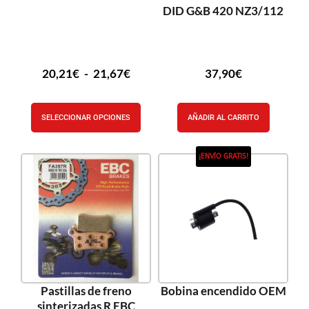
DID G&B 420 NZ3/112
20,21
€
-
21,67
€
37,90
€
SELECCIONAR OPCIONES
AÑADIR AL CARRITO
¡ENVÍO GRATIS!
Pastillas de freno
Bobina encendido OEM
sinterizadas R EBC