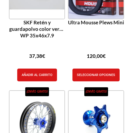
SKF Retén y
Ultra Mousse Plews Mini
guardapolvo color verde
WP 35x46x7.9
37,38
€
120,00
€
AÑADIR AL CARRITO
SELECCIONAR OPCIONES
¡ENVÍO GRATIS!
¡ENVÍO GRATIS!