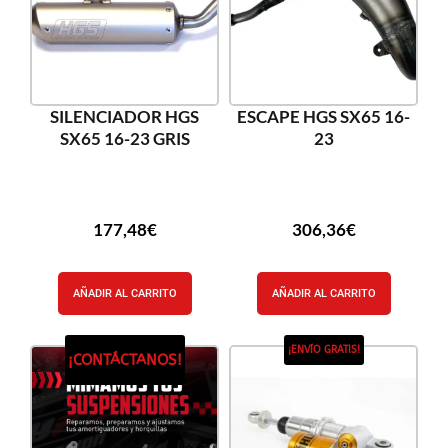
SILENCIADOR HGS
ESCAPE HGS SX65 16-
SX65 16-23 GRIS
23
177,48
€
306,36
€
AÑADIR AL CARRITO
AÑADIR AL CARRITO
¡ENVÍO GRATIS!
¡CONTÁCTANOS!