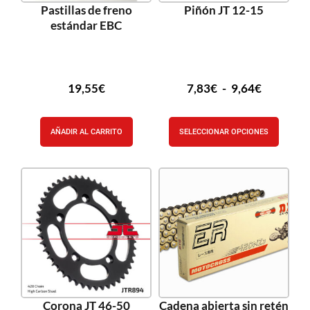
Pastillas de freno
Piñón JT 12-15
estándar EBC
19,55
€
7,83
€
-
9,64
€
AÑADIR AL CARRITO
SELECCIONAR OPCIONES
Corona JT 46-50
Cadena abierta sin retén