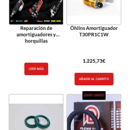
Reparación de
Öhlins Amortiguador
amortiguadores y
T30PR1C1W
horquillas
1.225,73
€
LEER MÁS
AÑADIR AL CARRITO
¡ENVÍO GRATIS!