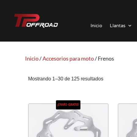
Saltar
al
Inicio
Llantas
contenido
Inicio
/
Accesorios para moto
/ Frenos
Mostrando 1–30 de 125 resultados
¡ENVÍO GRATIS!