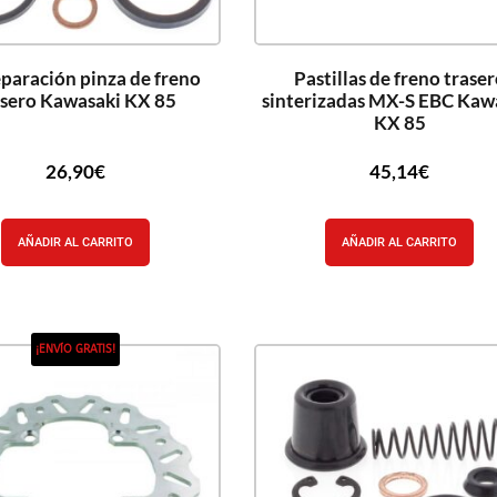
eparación pinza de freno
Pastillas de freno trase
asero Kawasaki KX 85
sinterizadas MX-S EBC Kaw
KX 85
26,90
€
45,14
€
AÑADIR AL CARRITO
AÑADIR AL CARRITO
¡ENVÍO GRATIS!