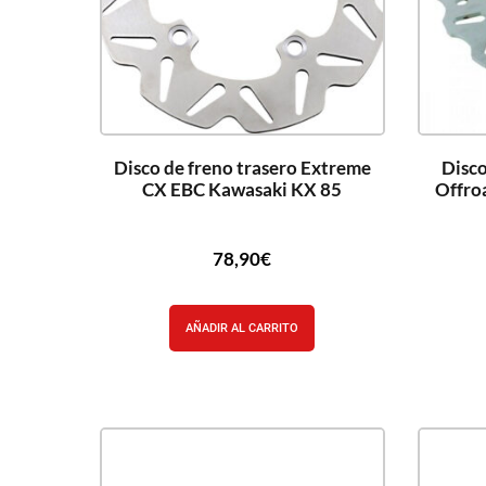
Disco de freno trasero Extreme
Disco
CX EBC Kawasaki KX 85
Offro
78,90
€
AÑADIR AL CARRITO