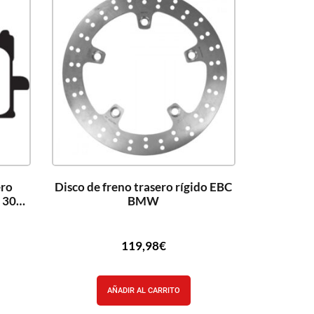
ero
Disco de freno trasero rígido EBC
F 300L
BMW
119,98
€
AÑADIR AL CARRITO