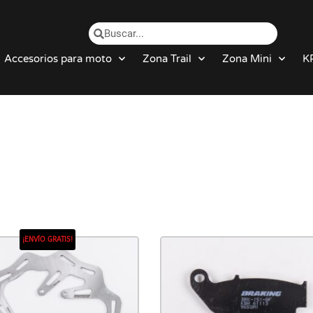
Accesorios para moto
Zona Trail
Zona Mini
K
¡ENVÍO GRATIS!