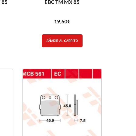
 85
EBC TM MX 85
19,60
€
AÑADIR AL CARRITO