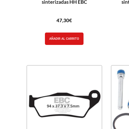
sinterizadas HH EBC
sin
47,30
€
AÑADIR AL CARRITO