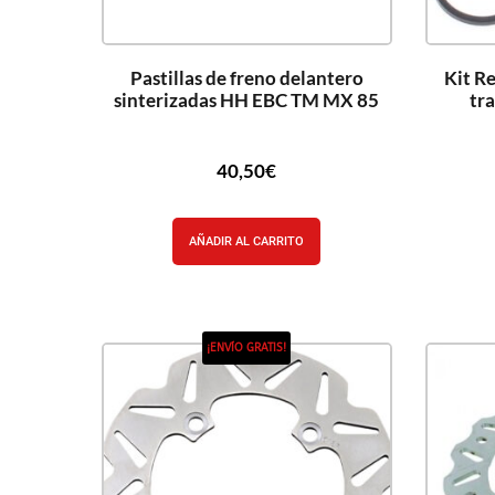
Pastillas de freno delantero
Kit R
sinterizadas HH EBC TM MX 85
tr
40,50
€
AÑADIR AL CARRITO
¡ENVÍO GRATIS!