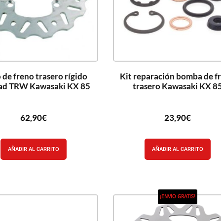
 de freno trasero rígido
Kit reparación bomba de f
ad TRW Kawasaki KX 85
trasero Kawasaki KX 8
62,90
€
23,90
€
AÑADIR AL CARRITO
AÑADIR AL CARRITO
¡ENVÍO GRATIS!