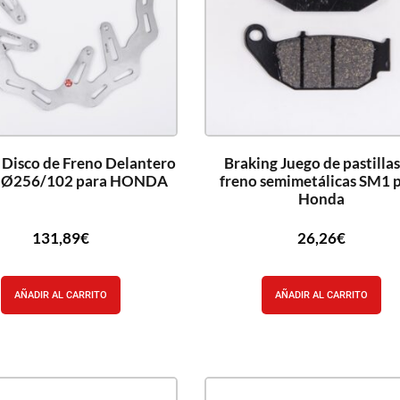
 Disco de Freno Delantero
Braking Juego de pastillas
 Ø256/102 para HONDA
freno semimetálicas SM1 
Honda
131,89
€
26,26
€
AÑADIR AL CARRITO
AÑADIR AL CARRITO