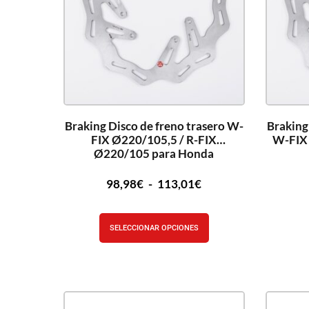
Braking Disco de freno trasero W-
Braking
FIX Ø220/105,5 / R-FIX
W-FIX
Ø220/105 para Honda
98,98
€
-
113,01
€
SELECCIONAR OPCIONES