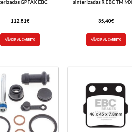
terizadas GPFAX EBC
sinterizadas R EBC TM MX
112,81
€
35,40
€
AÑADIR AL CARRITO
AÑADIR AL CARRITO