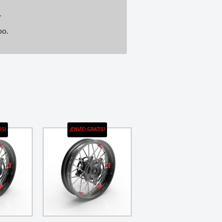
.
po.
IS!
¡ENVÍO GRATIS!