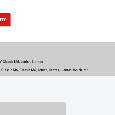
ITO
 Classic M6
,
Jonich
,
Llantas
Classic M6
,
Classic M6
,
Jonich
,
llantas
,
Llantas Jonich
,
M6