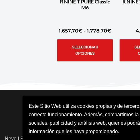
R NINE T PURE Classic
R NINE
M6
1.657,70
€
-
1.778,70
€
4
SELECCIONAR
SE
OPCIONES
Este Sitio Web utiliza cookies propias y de tercer
correcto funcionamiento. Además, compartimos la
sociales, publicidad y análisis web, quienes podrá
información que les haya proporcionado.
Neve
| Funciona gracias a
WordPress