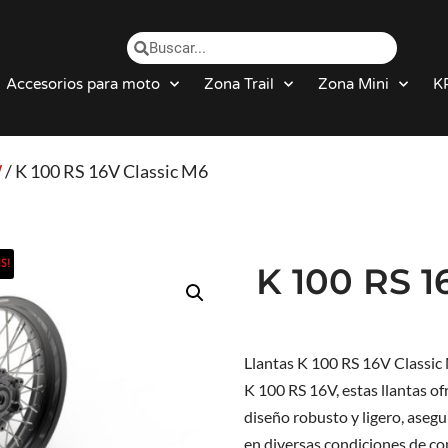
Accesorios para moto
Zona Trail
Zona Mini
K
W
/ K 100 RS 16V Classic M6
S!
K 100 RS 
Llantas K 100 RS 16V Classi
K 100 RS 16V, estas llantas o
diseño robusto y ligero, asegu
en diversas condiciones de co