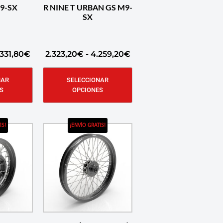
M9-SX
R NINE T URBAN GS M9-
SX
331,80
€
2.323,20
€
-
4.259,20
€
NAR
SELECCIONAR
S
OPCIONES
IS!
¡ENVÍO GRATIS!