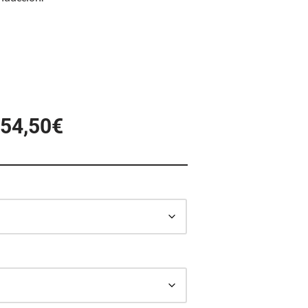
754,50
€