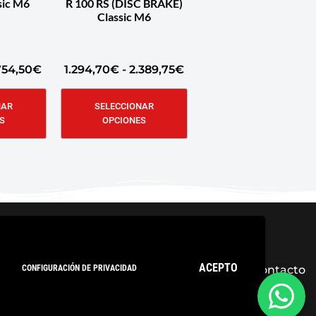
sic M6
R 100 RS (DISC BRAKE)
Classic M6
754,50
€
1.294,70
€
-
2.389,75
€
NAR
SELECCIONAR
S
OPCIONES
ACEPTO
CONFIGURACIÓN DE PRIVACIDAD
ica de privacidad
Condiciones Generales
Contacto