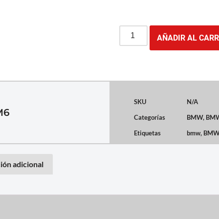
AÑADIR AL CARR
SKU
N/A
M6
Categorías
BMW
,
BMW
Etiquetas
bmw
,
BMW 
ión adicional