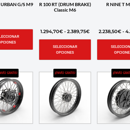
T URBAN G/S M9
R 100 RT (DRUM BRAKE)
R NINE T 
Classic M6
1.294,70
€
-
2.389,75
€
2.238,50
€
-
4.
LECCIONAR
OPCIONES
SELECCIONAR
SELECCIO
OPCIONES
OPCIONE
NVÍO GRATIS!
¡ENVÍO GRATIS!
¡ENVÍO GRAT