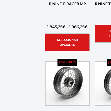
R NINE-R RACER M9
R NINE 
1.845,25
€
-
1.966,25
€
SE
SELECCIONAR
OPCIONES
¡ENVÍO GRATIS!
¡E