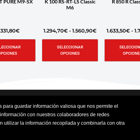
 T PURE M9-SX
K 100 RS-RT-LS Classic
R 850 R Clas
M6
.331,80
€
1.294,70
€
-
1.560,90
€
1.633,50
€
-
1.
LECCIONAR
SELECCIONAR
SELECCIO
OPCIONES
OPCIONES
OPCIONE
os para guardar información valiosa que nos permite el
 información con nuestros colaboradores de redes
Aviso Legal
Política de cookies
Polít
n utilizar la información recopilada y combinarla con otra