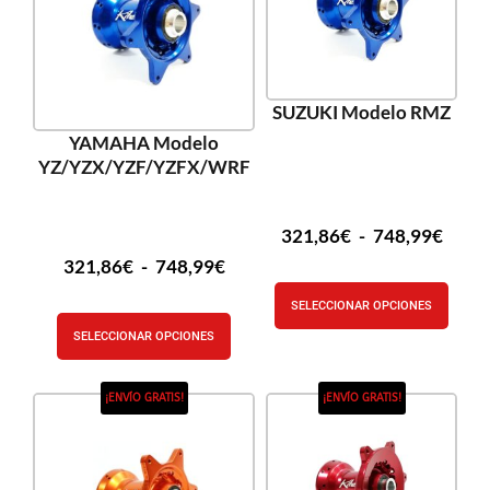
SUZUKI Modelo RMZ
YAMAHA Modelo
YZ/YZX/YZF/YZFX/WRF
321,86
€
-
748,99
€
321,86
€
-
748,99
€
SELECCIONAR OPCIONES
SELECCIONAR OPCIONES
¡ENVÍO GRATIS!
¡ENVÍO GRATIS!