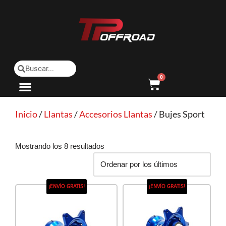
Saltar
al
contenido
0
Inicio
/
Llantas
/
Accesorios Llantas
/ Bujes Sport
Mostrando los 8 resultados
¡ENVÍO GRATIS!
¡ENVÍO GRATIS!