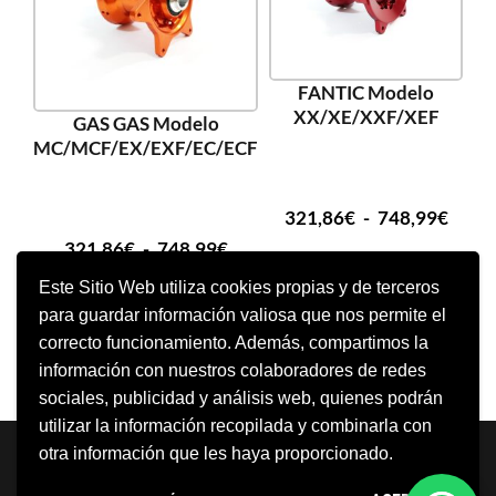
FANTIC Modelo
XX/XE/XXF/XEF
GAS GAS Modelo
MC/MCF/EX/EXF/EC/ECF
321,86
€
-
748,99
€
321,86
€
-
748,99
€
Este Sitio Web utiliza cookies propias y de terceros
SELECCIONAR OPCIONES
para guardar información valiosa que nos permite el
SELECCIONAR OPCIONES
correcto funcionamiento. Además, compartimos la
información con nuestros colaboradores de redes
sociales, publicidad y análisis web, quienes podrán
utilizar la información recopilada y combinarla con
Neve
| Funciona gracias a
WordPress
otra información que les haya proporcionado.
Aviso Legal
Política de cookies