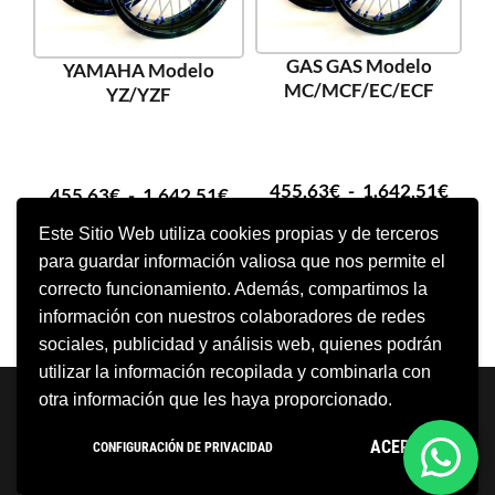
GAS GAS Modelo
YAMAHA Modelo
MC/MCF/EC/ECF
YZ/YZF
455,63
€
-
1.642,51
€
455,63
€
-
1.642,51
€
Este Sitio Web utiliza cookies propias y de terceros
para guardar información valiosa que nos permite el
SELECCIONAR OPCIONES
SELECCIONAR OPCIONES
correcto funcionamiento. Además, compartimos la
información con nuestros colaboradores de redes
sociales, publicidad y análisis web, quienes podrán
utilizar la información recopilada y combinarla con
Neve
| Funciona gracias a
WordPress
otra información que les haya proporcionado.
Aviso Legal
Política de cookies
ACEPTO
CONFIGURACIÓN DE PRIVACIDAD
Política de privacidad
Condiciones Generales
Contacto