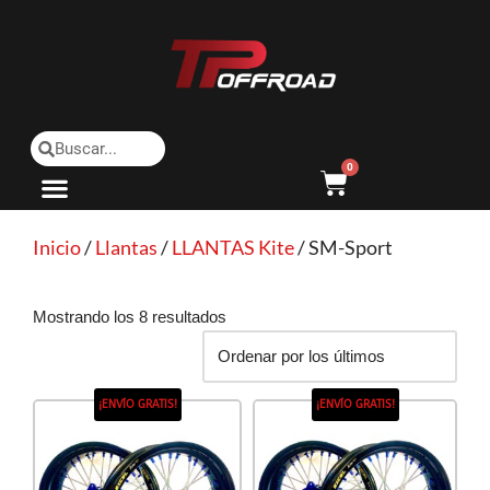
Saltar
al
contenido
0
Inicio
/
Llantas
/
LLANTAS Kite
/ SM-Sport
Mostrando los 8 resultados
¡ENVÍO GRATIS!
¡ENVÍO GRATIS!