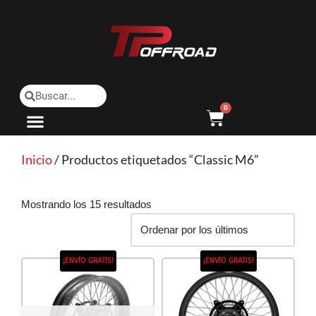
Saltar
al
contenido
0
Inicio
/ Productos etiquetados “Classic M6”
Mostrando los 15 resultados
¡ENVÍO GRATIS!
¡ENVÍO GRATIS!