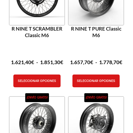
R NINE T SCRAMBLER
R NINE T PURE Classic
Classic M6
M6
1.621,40
€
-
1.851,30
€
1.657,70
€
-
1.778,70
€
SELECCIONAR OPCIONES
SELECCIONAR OPCIONES
¡ENVÍO GRATIS!
¡ENVÍO GRATIS!