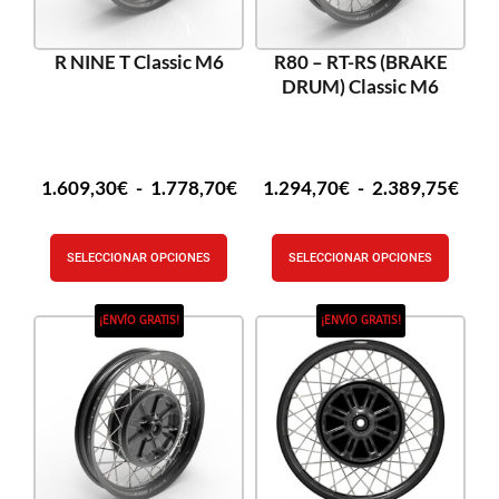
R NINE T Classic M6
R80 – RT-RS (BRAKE
DRUM) Classic M6
1.609,30
€
-
1.778,70
€
1.294,70
€
-
2.389,75
€
SELECCIONAR OPCIONES
SELECCIONAR OPCIONES
¡ENVÍO GRATIS!
¡ENVÍO GRATIS!