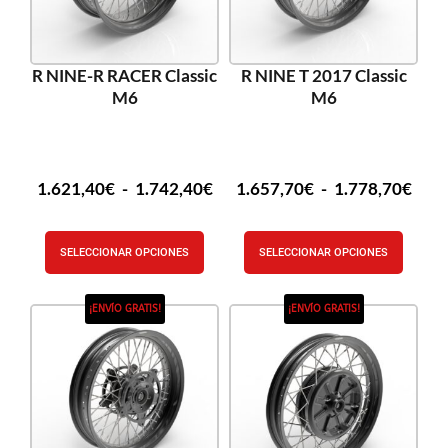
R NINE-R RACER Classic
R NINE T 2017 Classic
M6
M6
1.621,40
€
-
1.742,40
€
1.657,70
€
-
1.778,70
€
SELECCIONAR OPCIONES
SELECCIONAR OPCIONES
¡ENVÍO GRATIS!
¡ENVÍO GRATIS!