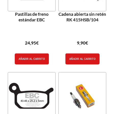
Pastillas de freno
Cadena abierta sin retén
estándar EBC
RK 415HSB/104
24,95
€
9,90
€
AÑADIR AL CARRITO
AÑADIR AL CARRITO