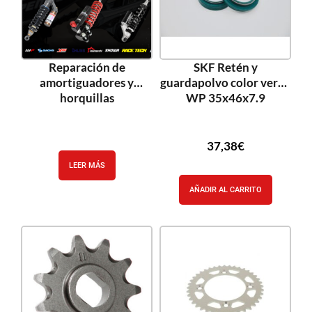
Reparación de
SKF Retén y
amortiguadores y
guardapolvo color verde
horquillas
WP 35x46x7.9
37,38
€
LEER MÁS
AÑADIR AL CARRITO