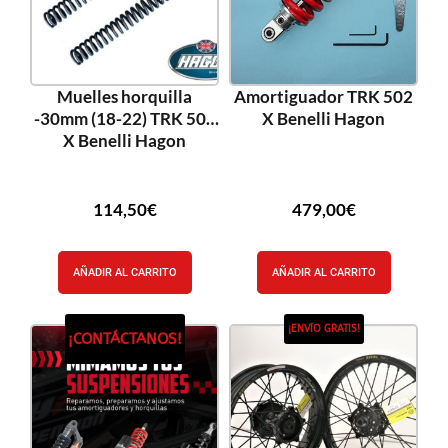
Muelles horquilla
Amortiguador TRK 502
-30mm (18-22) TRK 502
X Benelli Hagon
X Benelli Hagon
114,50
€
479,00
€
AÑADIR AL CARRITO
AÑADIR AL CARRITO
¡ENVÍO GRATIS!
¡CONTÁCTANOS!