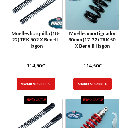
Muelles horquilla (18-
Muelle amortiguador
22) TRK 502 X Benelli
-30mm (17-22) TRK 502
Hagon
X Benelli Hagon
114,50
€
114,50
€
AÑADIR AL CARRITO
AÑADIR AL CARRITO
¡ENVÍO GRATIS!
¡ENVÍO GRATIS!