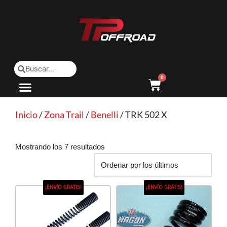
Saltar
al
contenido
0
Inicio
/
Zona Trail
/
Benelli
/ TRK 502 X
Mostrando los 7 resultados
¡ENVÍO GRATIS!
¡ENVÍO GRATIS!