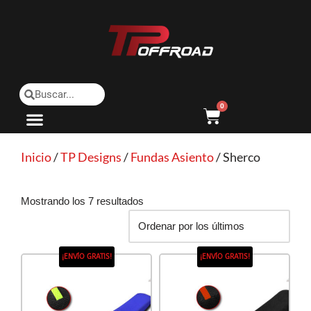
Saltar
al
contenido
0
Inicio
/
TP Designs
/
Fundas Asiento
/ Sherco
Mostrando los 7 resultados
¡ENVÍO GRATIS!
¡ENVÍO GRATIS!