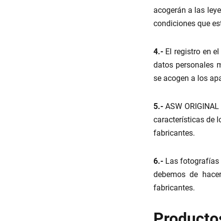
acogerán a las ley
condiciones que e
4.-
El registro en e
datos personales m
se acogen a los apa
5.-
ASW ORIGINAL FA
características de 
fabricantes.
6.-
Las fotografías 
debemos de hacer 
fabricantes.
Product