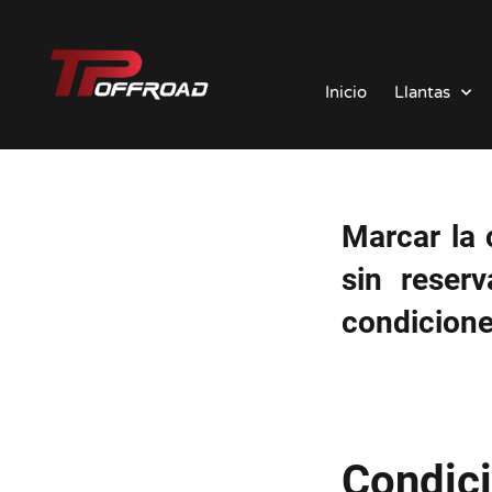
Saltar
al
Inicio
Llantas
contenido
Marcar la 
sin reserv
condicione
Condic