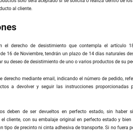
oductos solo será aceptado si se solicita o realiza dentro de los
ducto al cliente.
ones
ún el derecho de desistimiento que contempla el artículo 1
 de 16 de Noviembre, tendrán un plazo de 14 días naturales des
ar su deseo de desistimiento de uno o varios productos de su pe
ste derecho mediante email, indicando el número de pedido, ref
uctos a devolver y seguir las instrucciones proporcionada
os deben de ser devueltos en perfecto estado, sin haber s
 el cliente, con su embalaje original en perfecto estado y bien
n tipo de precinto ni cinta adhesiva de transporte. Si no fuera p