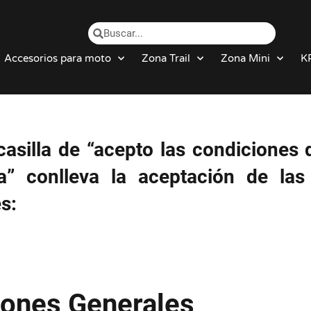
Accesorios para moto
Zona Trail
Zona Mini
K
casilla de “acepto las condiciones d
a” conlleva la aceptación de las
s:
iones Generales