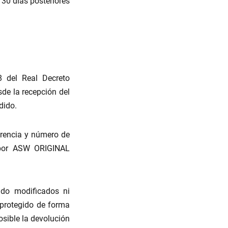
 30 días posteriores
8 del Real Decreto
de la recepción del
dido.
erencia y número de
s por ASW ORIGINAL
ido modificados ni
 protegido de forma
osible la devolución