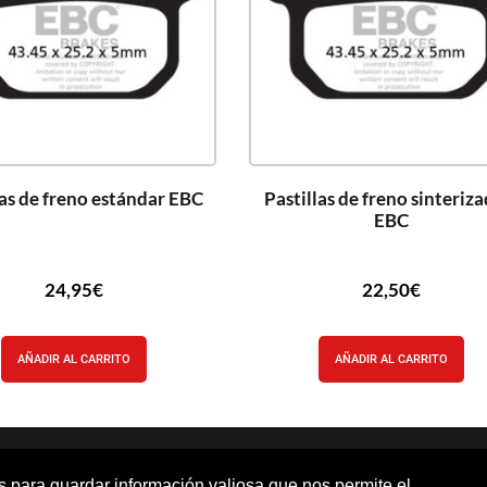
las de freno estándar EBC
Pastillas de freno sinteriz
EBC
24,95
€
22,50
€
AÑADIR AL CARRITO
AÑADIR AL CARRITO
os para guardar información valiosa que nos permite el