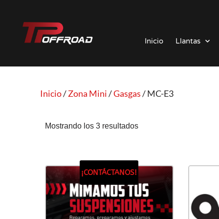
Saltar
al
Inicio
Llantas
contenido
Inicio
/
Zona Mini
/
Gasgas
/ MC-E3
Mostrando los 3 resultados
¡CONTÁCTANOS!