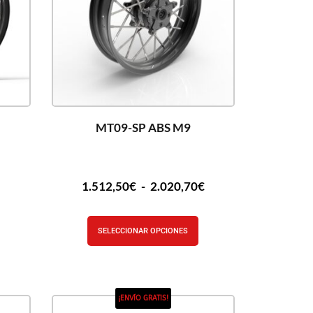
MT09-SP ABS M9
€
1.512,50
€
-
2.020,70
€
SELECCIONAR OPCIONES
¡ENVÍO GRATIS!