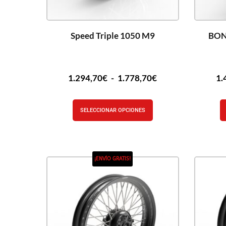
Speed Triple 1050 M9
BON
1.294,70
€
-
1.778,70
€
1.
SELECCIONAR OPCIONES
¡ENVÍO GRATIS!