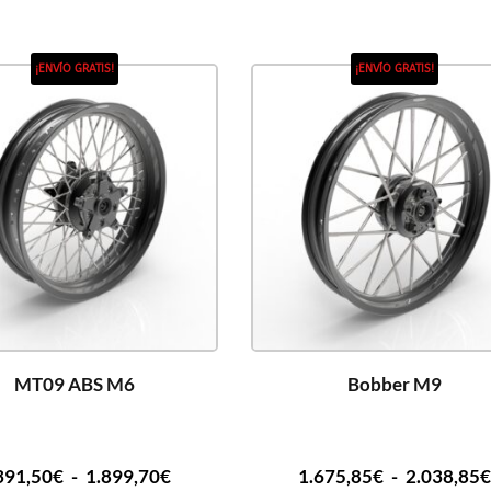
¡ENVÍO GRATIS!
¡ENVÍO GRATIS!
MT09 ABS M6
Bobber M9
391,50
€
-
1.899,70
€
1.675,85
€
-
2.038,85