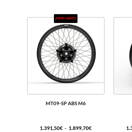
¡ENVÍO GRATIS!
MT09-SP ABS M6
1.391,50
€
-
1.899,70
€
1.