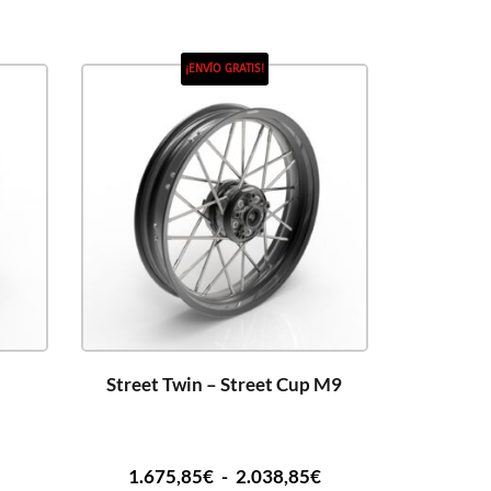
¡ENVÍO GRATIS!
Street Twin – Street Cup M9
€
1.675,85
€
-
2.038,85
€