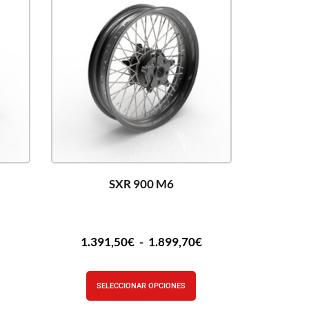
SXR 900 M6
€
1.391,50
€
-
1.899,70
€
SELECCIONAR OPCIONES