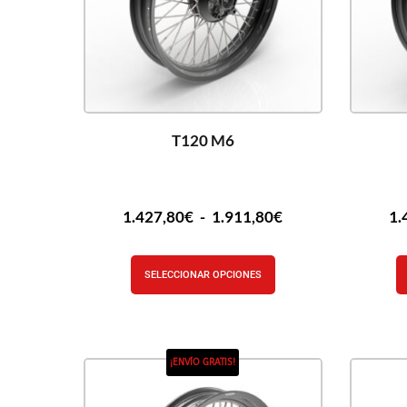
T120 M6
1.427,80
€
-
1.911,80
€
1.
SELECCIONAR OPCIONES
¡ENVÍO GRATIS!