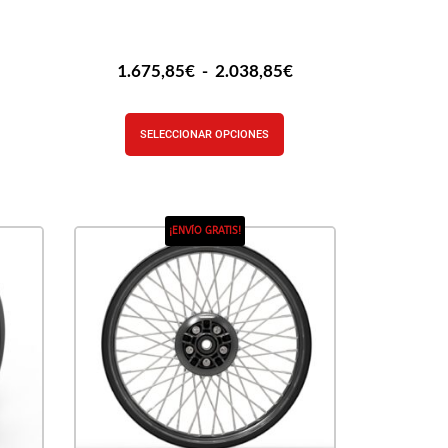
€
1.675,85
€
-
2.038,85
€
SELECCIONAR OPCIONES
¡ENVÍO GRATIS!