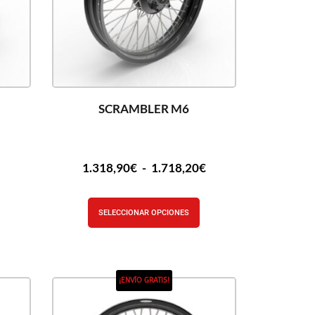
SCRAMBLER M6
€
1.318,90
€
-
1.718,20
€
SELECCIONAR OPCIONES
¡ENVÍO GRATIS!