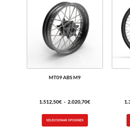
MT09 ABS M9
1.512,50
€
-
2.020,70
€
1.
SELECCIONAR OPCIONES