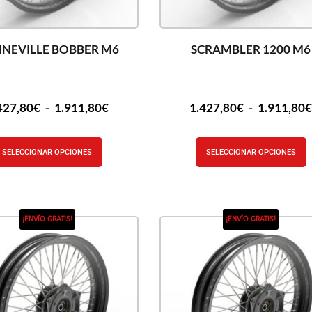
NEVILLE BOBBER M6
SCRAMBLER 1200 M6
427,80
€
-
1.911,80
€
1.427,80
€
-
1.911,80
SELECCIONAR OPCIONES
SELECCIONAR OPCIONES
¡ENVÍO GRATIS!
¡ENVÍO GRATIS!