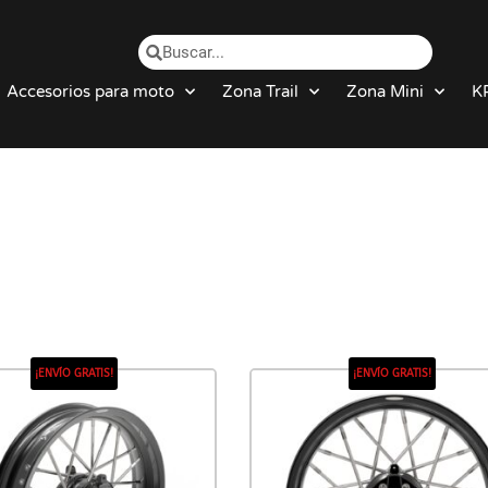
Accesorios para moto
Zona Trail
Zona Mini
K
¡ENVÍO GRATIS!
¡ENVÍO GRATIS!