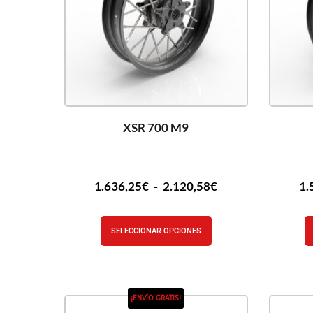
XSR 700 M9
1.636,25
€
-
2.120,58
€
1.
SELECCIONAR OPCIONES
¡ENVÍO GRATIS!