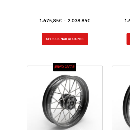
1.675,85
€
-
2.038,85
€
1.
SELECCIONAR OPCIONES
¡ENVÍO GRATIS!