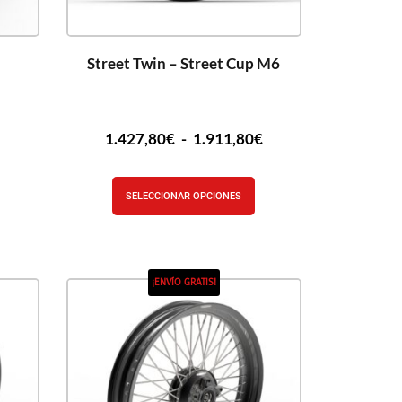
Street Twin – Street Cup M6
€
1.427,80
€
-
1.911,80
€
SELECCIONAR OPCIONES
¡ENVÍO GRATIS!