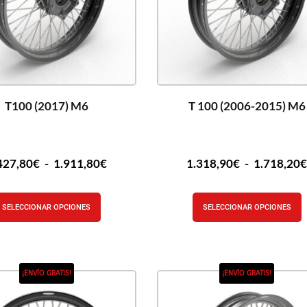
T100 (2017) M6
T 100 (2006-2015) M6
427,80
€
-
1.911,80
€
1.318,90
€
-
1.718,20
SELECCIONAR OPCIONES
SELECCIONAR OPCIONES
¡ENVÍO GRATIS!
¡ENVÍO GRATIS!