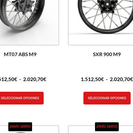
MT07 ABS M9
SXR 900 M9
512,50
€
-
2.020,70
€
1.512,50
€
-
2.020,70
SELECCIONAR OPCIONES
SELECCIONAR OPCIONES
¡ENVÍO GRATIS!
¡ENVÍO GRATIS!