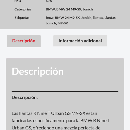
SKU
N/A
Categorías
BMW
,
BMW 24 M9-SX
,
Jonich
Etiquetas
bmw
,
BMW 24 M9-SX
,
Jonich
,
llantas
,
Llantas
Jonich
,
M9-SX
Descripción
Información adicional
Descripción
Descripción:
Las llantas R Nine T Urban GS M9-SX están
fabricadas específicamente para la BMW R Nine T
Urban GS, ofreciendo una mezcla perfecta de