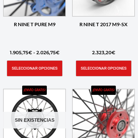
R NINE T PURE M9
R NINE T 2017 M9-SX
1.905,75
€
-
2.026,75
€
2.323,20
€
SELECCIONAR OPCIONES
SELECCIONAR OPCIONES
¡ENVÍO GRATIS!
¡ENVÍO GRATIS!
SIN EXISTENCIAS