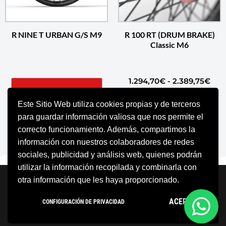
R NINE T URBAN G/S M9
R 100 RT (DRUM BRAKE)
Classic M6
1.294,70
€
-
2.389,75
€
SELECCIONAR OPCIONES
Este Sitio Web utiliza cookies propias y de terceros
SELECCIONAR OPCIONES
para guardar información valiosa que nos permite el
correcto funcionamiento. Además, compartimos la
información con nuestros colaboradores de redes
sociales, publicidad y análisis web, quienes podrán
utilizar la información recopilada y combinarla con
Neve
| Funciona gracias a
WordPress
otra información que les haya proporcionado.
Aviso Legal
Política de cookies
ACEPTO
CONFIGURACIÓN DE PRIVACIDAD
Política de privacidad
Condiciones Generales
Contacto