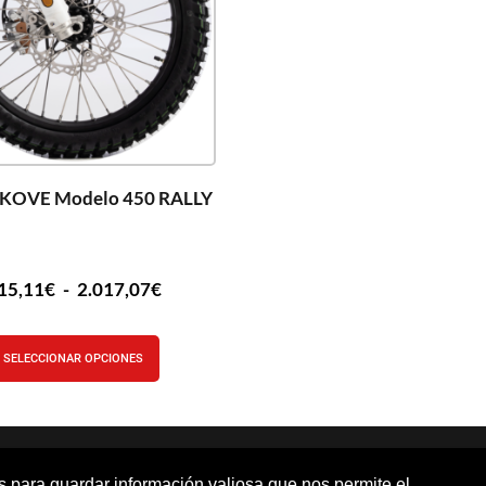
 KOVE Modelo 450 RALLY
15,11
€
-
2.017,07
€
SELECCIONAR OPCIONES
os para guardar información valiosa que nos permite el