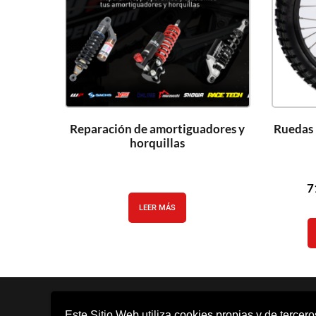
Reparación de amortiguadores y
Ruedas
horquillas
7
LEER MÁS
Este Sitio Web utiliza cookies propias y de tercer