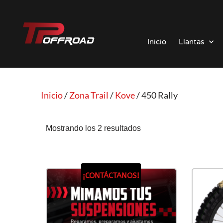
Saltar
al
Inicio
Llantas
contenido
Inicio
/
Zona Trail
/
Kove
/ 450 Rally
Mostrando los 2 resultados
¡CONTÁCTANOS!