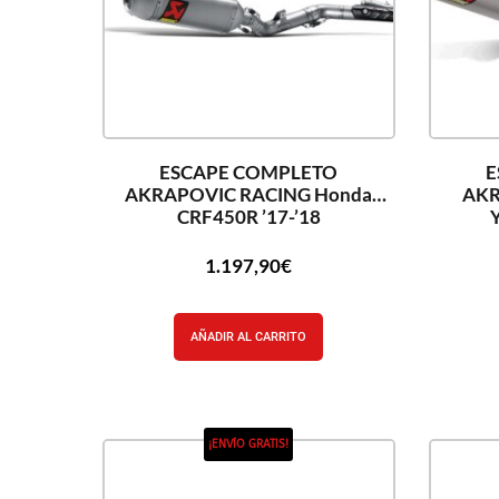
ESCAPE COMPLETO
E
AKRAPOVIC RACING Honda
AKR
CRF450R ’17-’18
1.197,90
€
AÑADIR AL CARRITO
¡ENVÍO GRATIS!