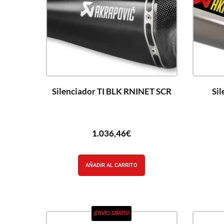
Silenciador TI BLK RNINET SCR
Si
1.036,46
€
AÑADIR AL CARRITO
¡ENVÍO GRATIS!