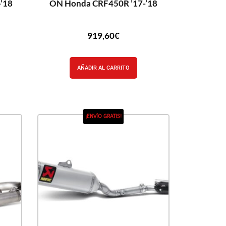
’18
ON Honda CRF450R ’17-’18
919,60
€
AÑADIR AL CARRITO
¡ENVÍO GRATIS!