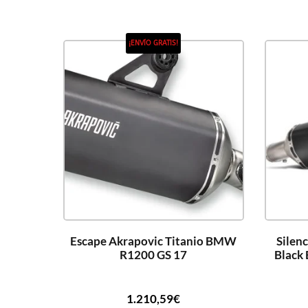
¡ENVÍO GRATIS!
Escape Akrapovic Titanio BMW
Silen
R1200 GS 17
Black
1.210,59
€