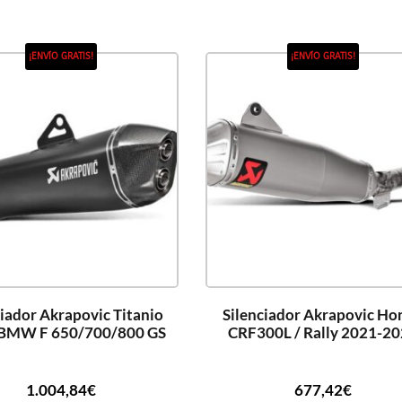
¡ENVÍO GRATIS!
¡ENVÍO GRATIS!
ciador Akrapovic Titanio
Silenciador Akrapovic Ho
 BMW F 650/700/800 GS
CRF300L / Rally 2021-2
1.004,84
€
677,42
€