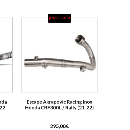
¡ENVÍO GRATIS!
nda
Escape Akrapovic Racing Inox
022
Honda CRF300L / Rally (21-22)
295,08
€