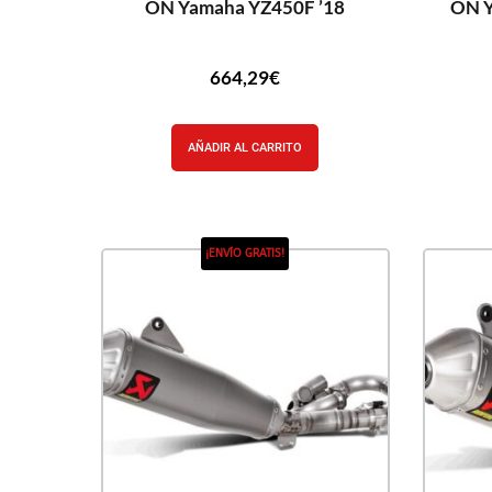
ON Yamaha YZ450F ’18
ON Y
664,29
€
AÑADIR AL CARRITO
¡ENVÍO GRATIS!