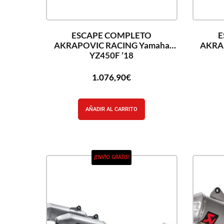
ESCAPE COMPLETO
E
AKRAPOVIC RACING Yamaha
AKRA
YZ450F ’18
1.076,90
€
AÑADIR AL CARRITO
¡ENVÍO GRATIS!