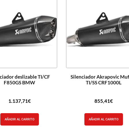
ciador deslizable TI/CF
Silenciador Akrapovic Muf
F850GS BMW
TI/SS CRF1000L
1.137,71
€
855,41
€
AÑADIR AL CARRITO
AÑADIR AL CARRITO