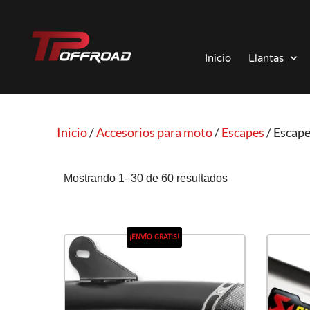
Saltar
al
Inicio
Llantas
contenido
Inicio
/
Accesorios para moto
/
Escapes
/ Escap
Mostrando 1–30 de 60 resultados
¡ENVÍO GRATIS!