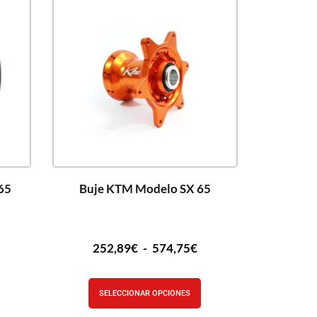
65
Buje KTM Modelo SX 65
252,89
€
-
574,75
€
SELECCIONAR OPCIONES