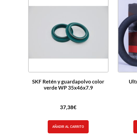
SKF Retén y guardapolvo color
Ult
verde WP 35x46x7.9
37,38
€
AÑADIR AL CARRITO