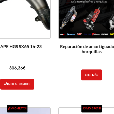
APE HGS SX65 16-23
Reparación de amortiguado
horquillas
306,36
€
LEER MÁS
AÑADIR AL CARRITO
¡ENVÍO GRATIS!
¡ENVÍO GRATIS!