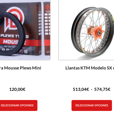
ra Mousse Plews Mini
Llantas KTM Modelo SX 
120,00
€
513,04
€
-
574,75
€
SELECCIONAR OPCIONES
SELECCIONAR OPCIONES