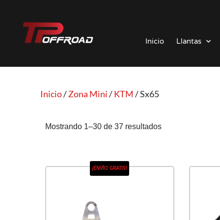
Saltar
al
Inicio
Llantas
contenido
Inicio
/
Zona Mini
/
KTM
/ Sx65
Mostrando 1–30 de 37 resultados
¡ENVÍO GRATIS!