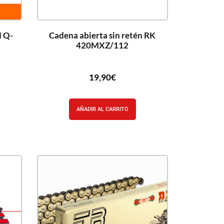
 Q-
Cadena abierta sin retén RK
420MXZ/112
19,90
€
AÑADIR AL CARRITO