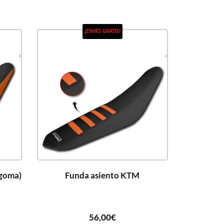
¡ENVÍO GRATIS!
goma)
Funda asiento KTM
56,00
€