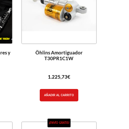
res y
Öhlins Amortiguador
T30PR1C1W
1.225,73
€
AÑADIR AL CARRITO
¡ENVÍO GRATIS!