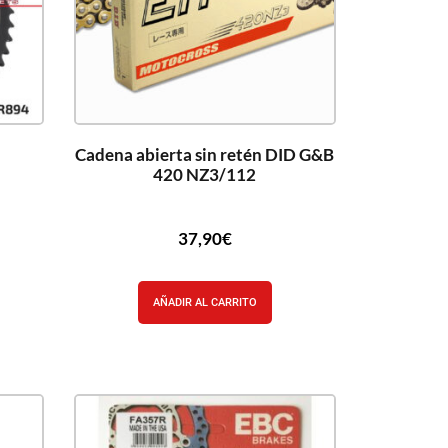
Cadena abierta sin retén DID G&B
420 NZ3/112
37,90
€
AÑADIR AL CARRITO