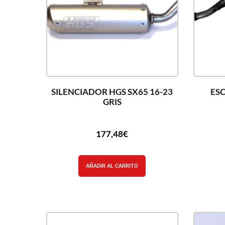
SILENCIADOR HGS SX65 16-23
ESC
GRIS
177,48
€
AÑADIR AL CARRITO