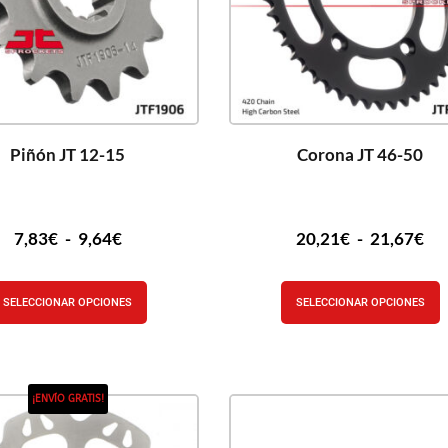
Piñón JT 12-15
Corona JT 46-50
7,83
€
-
9,64
€
20,21
€
-
21,67
€
SELECCIONAR OPCIONES
SELECCIONAR OPCIONES
¡ENVÍO GRATIS!