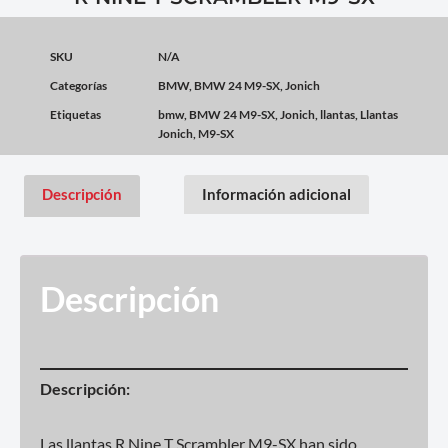
SKU
N/A
Categorías
BMW
,
BMW 24 M9-SX
,
Jonich
Etiquetas
bmw
,
BMW 24 M9-SX
,
Jonich
,
llantas
,
Llantas
Jonich
,
M9-SX
Descripción
Información adicional
Descripción
Descripción:
Las llantas R Nine T Scrambler M9-SX han sido