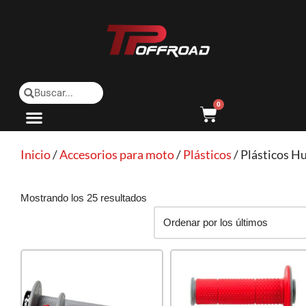
Saltar
al
contenido
0
Inicio
/
Accesorios para moto
/
Plásticos
/ Plásticos H
Mostrando los 25 resultados