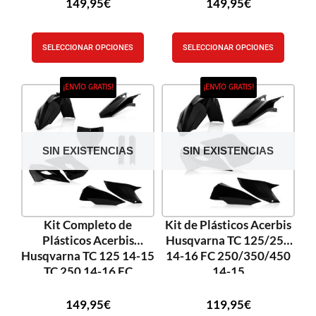
149,95
€
149,95
€
SELECCIONAR OPCIONES
SELECCIONAR OPCIONES
¡ENVÍO GRATIS!
¡ENVÍO GRATIS!
SIN EXISTENCIAS
SIN EXISTENCIAS
Kit Completo de
Kit de Plásticos Acerbis
Plásticos Acerbis
Husqvarna TC 125/250
Husqvarna TC 125 14-15
14-16 FC 250/350/450
TC 250 14-16 FC
14-15
250/350/450 14-15
149,95
€
119,95
€