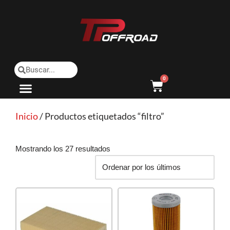
Saltar
al
contenido
0
Inicio
/ Productos etiquetados “filtro”
Mostrando los 27 resultados