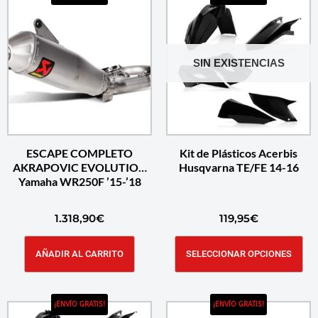
SIN EXISTENCIAS
ESCAPE COMPLETO
Kit de Plásticos Acerbis
AKRAPOVIC EVOLUTION
Husqvarna TE/FE 14-16
Yamaha WR250F ’15-’18
1.318,90
€
119,95
€
AÑADIR AL CARRITO
SELECCIONAR OPCIONES
¡ENVÍO GRATIS!
¡ENVÍO GRATIS!