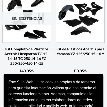
SIN EXISTENCIAS
Kit Completo de Plásticos
Kit de Plásticos Acerbis para
Acerbis Husqvarna TC 125
Yamaha YZ 125/250 15-16 Y
14-15 TC 250 14-16 FC
250/350/450 14-15
149,95
€
119,95
€
Este Sitio Web utiliza cookies propias y de terceros
SELECCIONAR OPCIONES
SELECCIONAR OPCIONES
para guardar información valiosa que nos permite el
correcto funcionamiento. Además, compartimos la
información con nuestros colaboradores de redes
sociales, publicidad y análisis web, quienes podrán