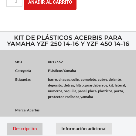
AÑADIR AL CARRITO
KIT DE PLÁSTICOS ACERBIS PARA
YAMAHA YZF 250 14-16 Y YZF 450 14-16
SKU
0017562
Categoría
Plásticos Yamaha
Etiquetas
barro
,
chapas
,
colin
,
completo
,
cubre
,
delante
,
deposito
,
detras
,
filtro
,
guardabarros
,
kit
,
lateral
,
numeros
,
orquilla
,
panel
,
placa
,
plasticos
,
porta
,
protector
,
radiador
,
yamaha
Marca:
Acerbis
Descripción
Información adicional