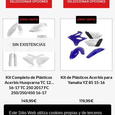
SELECCIONAR OPCIONES
SELECCIONAR OPCIONES
¡ENVÍO GRATIS!
¡ENVÍO GRATIS!
SIN EXISTENCIAS
Kit Completo de Plásticos
Kit de Plásticos Acerbis para
Acerbis Husqvarna TC 125
Yamaha YZ 85 15-16
16-17 TC 250 2017 FC
250/350/450 16-17
149,95
€
119,95
€
Este Sitio Web utiliza cookies propias y de terceros
SELECCIONAR OPCIONES
AÑADIR AL CARRITO