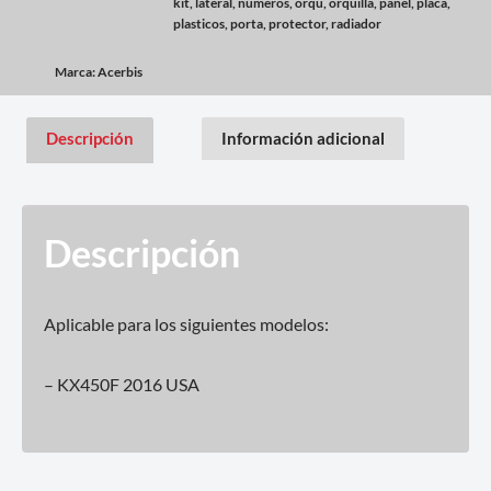
kit
,
lateral
,
numeros
,
orqu
,
orquilla
,
panel
,
placa
,
plasticos
,
porta
,
protector
,
radiador
Marca:
Acerbis
Descripción
Información adicional
Descripción
Aplicable para los siguientes modelos:
– KX450F 2016 USA