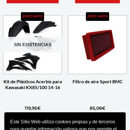
¡ENVÍO GRATIS!
¡ENVÍO GRATIS!
SIN EXISTENCIAS
Kit de Plásticos Acerbis para
Filtro de aire Sport BMC
Kawasaki KX85/100 14-16
119,95
€
85,06
€
Este Sitio Web utiliza cookies propias y de terceros
SELECCIONAR OPCIONES
AÑADIR AL CARRITO
para guardar información valiosa que nos permite el