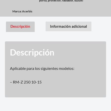
porta
,
protector
,
radiador
,
suzuki
Marca:
Acerbis
Descripción
Información adicional
Descripción
Aplicable para los siguientes modelos:
– RM-Z 250 10-15