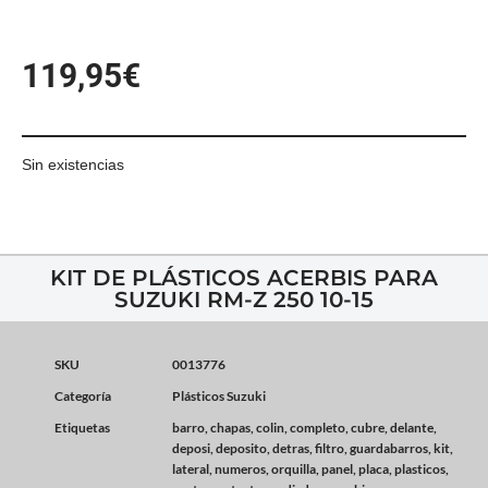
119,95
€
Sin existencias
KIT DE PLÁSTICOS ACERBIS PARA
SUZUKI RM-Z 250 10-15
SKU
0013776
Categoría
Plásticos Suzuki
Etiquetas
barro
,
chapas
,
colin
,
completo
,
cubre
,
delante
,
deposi
,
deposito
,
detras
,
filtro
,
guardabarros
,
kit
,
lateral
,
numeros
,
orquilla
,
panel
,
placa
,
plasticos
,