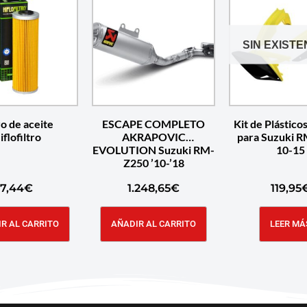
SIN EXISTE
ro de aceite
ESCAPE COMPLETO
Kit de Plástico
iflofiltro
AKRAPOVIC
para Suzuki R
EVOLUTION Suzuki RM-
10-15
Z250 ’10-’18
7,44
€
1.248,65
€
119,95
R AL CARRITO
AÑADIR AL CARRITO
LEER MÁ