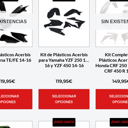
EXISTENCIAS
SIN EXISTE
lásticos Acerbis
Kit de Plásticos Acerbis
Kit Comple
na TE/FE 14-16
para Yamaha YZF 250 14-
Plásticos Acer
16 y YZF 450 14-16
Honda CRF 250 
CRF 450 R 
119,95
€
119,95
€
149,95
LECCIONAR
SELECCIONAR
SELECCIO
OPCIONES
OPCIONES
OPCIONE
¡ENVÍO GRATIS!
¡ENVÍO GRAT