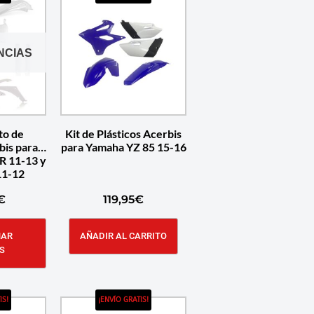
NCIAS
to de
Kit de Plásticos Acerbis
bis para
para Yamaha YZ 85 15-16
R 11-13 y
11-12
€
119,95
€
NAR
AÑADIR AL CARRITO
S
IS!
¡ENVÍO GRATIS!