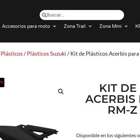
Accesorios para moto
Zona Trail
Zona Mini
K
/
Plásticos
/
Plásticos Suzuki
/ Kit de Plásticos Acerbis pa
S!
KIT DE
ACERBIS
RM-Z 
Disponible en los siguientes c