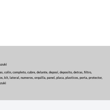
uzuki
as
,
colin
,
completo
,
cubre
,
delante
,
deposi
,
deposito
,
detras
,
filtro
,
os
,
kit
,
lateral
,
numeros
,
orquilla
,
panel
,
placa
,
plasticos
,
porta
,
protector
,
uzuki