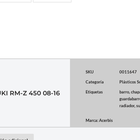
SKU
0011647
Categoría
Plásticos S
KI RM-Z 450 08-16
Etiquetas
barro
,
chap
guardabarr
radiador
,
s
Marca:
Acerbis