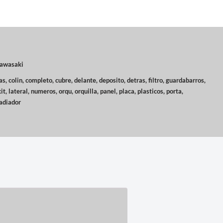
Kawasaki
as
,
colin
,
completo
,
cubre
,
delante
,
deposito
,
detras
,
filtro
,
guardabarros
,
kit
,
lateral
,
numeros
,
orqu
,
orquilla
,
panel
,
placa
,
plasticos
,
porta
,
adiador