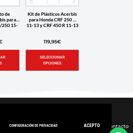
to de
Kit de Plásticos Acerbis
bis para
para Honda CRF 250 R
/250 15-
11-13 y CRF 450 R 11-13
€
119,95
€
NAR
SELECCIONAR
S
OPCIONES
ACEPTO
CONFIGURACIÓN DE PRIVACIDAD
ica de privacidad
Condiciones Generales
Contacto