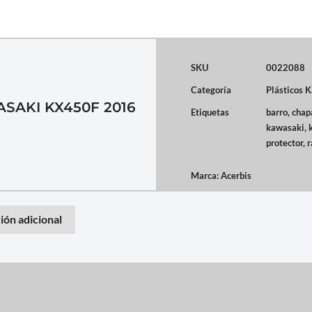
SKU
0022088
Categoría
Plásticos 
SAKI KX450F 2016
Etiquetas
barro
,
chap
kawasaki
,
protector
,
r
Marca:
Acerbis
ión adicional