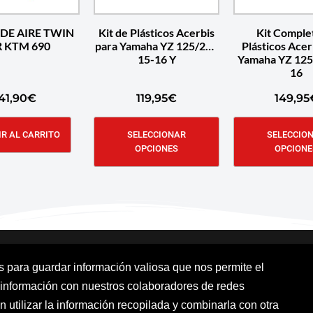
 DE AIRE TWIN
Kit de Plásticos Acerbis
Kit Comple
R KTM 690
para Yamaha YZ 125/250
Plásticos Acer
15-16 Y
Yamaha YZ 125
16
41,90
€
119,95
€
149,95
R AL CARRITO
SELECCIONAR
SELECCIO
OPCIONES
OPCIONE
os para guardar información valiosa que nos permite el
 información con nuestros colaboradores de redes
Aviso Legal
Política de cookies
Polít
n utilizar la información recopilada y combinarla con otra