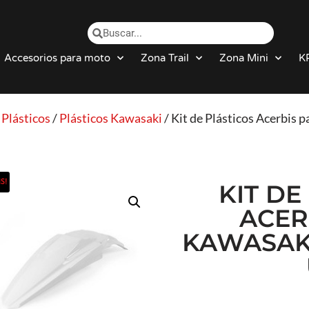
Accesorios para moto
Zona Trail
Zona Mini
K
/
Plásticos
/
Plásticos Kawasaki
/ Kit de Plásticos Acerbi
S!
KIT DE
ACER
KAWASAKI