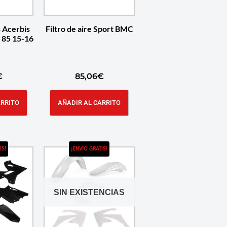
s Acerbis
Filtro de aire Sport BMC
 85 15-16
€
85,06
€
ARRITO
AÑADIR AL CARRITO
IS!
¡ENVÍO GRATIS!
SIN EXISTENCIAS