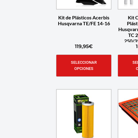
Kit de Plásticos Acerbis
Kit 
Husqvarna TE/FE 14-16
Plást
Husqvarn
TC 2
250/3
119,95
€
SELECCIONAR
SE
OPCIONES