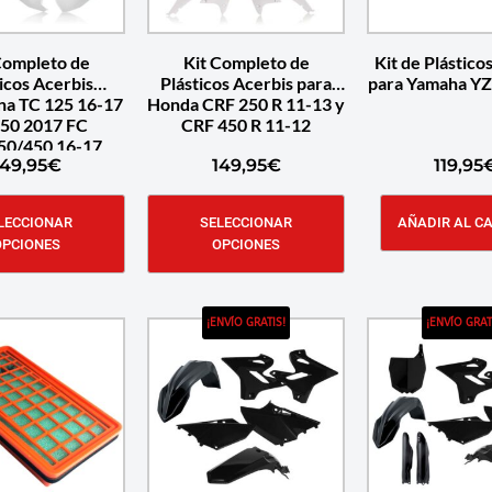
Completo de
Kit Completo de
Kit de Plástico
icos Acerbis
Plásticos Acerbis para
para Yamaha YZ
a TC 125 16-17
Honda CRF 250 R 11-13 y
50 2017 FC
CRF 450 R 11-12
50/450 16-17
149,95
€
149,95
€
119,95
LECCIONAR
SELECCIONAR
AÑADIR AL C
OPCIONES
OPCIONES
¡ENVÍO GRATIS!
¡ENVÍO GRAT