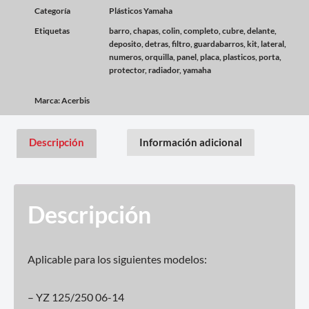
Categoría
Plásticos Yamaha
Etiquetas
barro
,
chapas
,
colin
,
completo
,
cubre
,
delante
,
deposito
,
detras
,
filtro
,
guardabarros
,
kit
,
lateral
,
numeros
,
orquilla
,
panel
,
placa
,
plasticos
,
porta
,
protector
,
radiador
,
yamaha
Marca:
Acerbis
Descripción
Información adicional
Descripción
Aplicable para los siguientes modelos:
– YZ 125/250 06-14