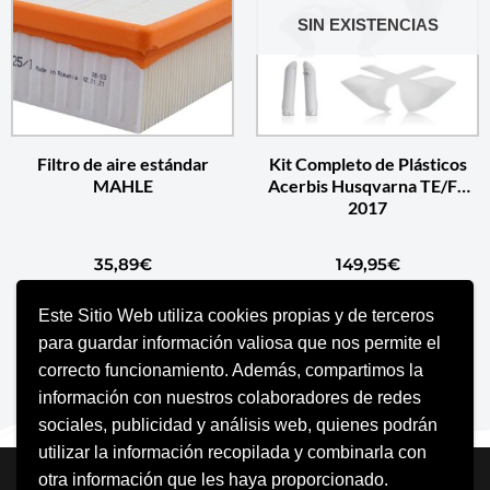
SIN EXISTENCIAS
Filtro de aire estándar
Kit Completo de Plásticos
MAHLE
Acerbis Husqvarna TE/FE
2017
35,89
€
149,95
€
Este Sitio Web utiliza cookies propias y de terceros
AÑADIR AL CARRITO
SELECCIONAR OPCIONES
para guardar información valiosa que nos permite el
correcto funcionamiento. Además, compartimos la
información con nuestros colaboradores de redes
sociales, publicidad y análisis web, quienes podrán
utilizar la información recopilada y combinarla con
Neve
| Funciona gracias a
WordPress
otra información que les haya proporcionado.