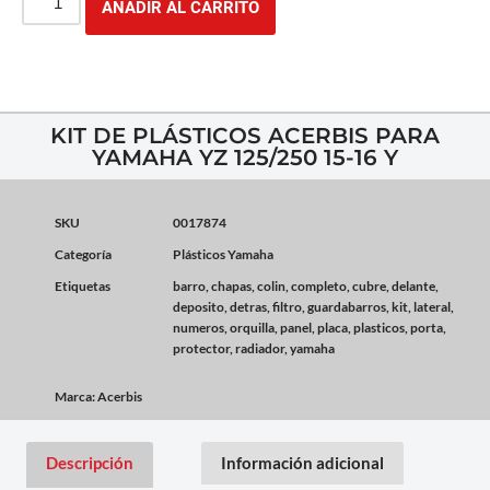
AÑADIR AL CARRITO
KIT DE PLÁSTICOS ACERBIS PARA
YAMAHA YZ 125/250 15-16 Y
SKU
0017874
Categoría
Plásticos Yamaha
Etiquetas
barro
,
chapas
,
colin
,
completo
,
cubre
,
delante
,
deposito
,
detras
,
filtro
,
guardabarros
,
kit
,
lateral
,
numeros
,
orquilla
,
panel
,
placa
,
plasticos
,
porta
,
protector
,
radiador
,
yamaha
Marca:
Acerbis
Descripción
Información adicional