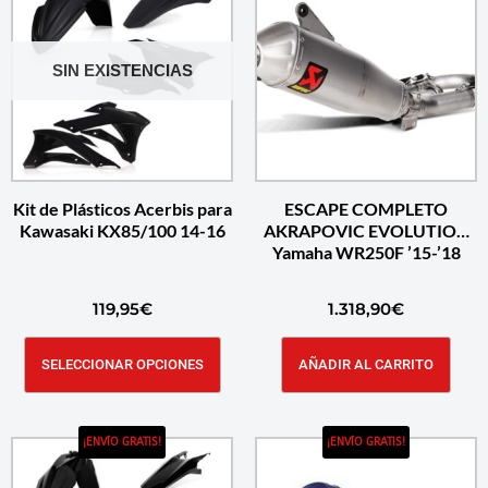
SIN EXISTENCIAS
Kit de Plásticos Acerbis para
ESCAPE COMPLETO
Kawasaki KX85/100 14-16
AKRAPOVIC EVOLUTION
Yamaha WR250F ’15-’18
119,95
€
1.318,90
€
SELECCIONAR OPCIONES
AÑADIR AL CARRITO
¡ENVÍO GRATIS!
¡ENVÍO GRATIS!