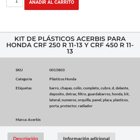
AÑADIR AL CARRITO
KIT DE PLÁSTICOS ACERBIS PARA
HONDA CRF 250 R 11-13 Y CRF 450 R 11-
13
SKU
0015803
Categoría
Plásticos Honda
Etiquetas
barro
,
chapas
,
colin
,
completo
,
cubre
,
d
,
delante
,
deposito
,
detras
,
filtro
,
guardabarros
,
honda
,
kit
,
lateral
,
numeros
,
orquilla
,
panel
,
placa
,
plasticos
,
porta
,
protector
,
radiador
Marca:
Acerbis
Descripción
Información adicional