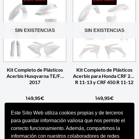
¡ENVÍO GRATIS!
¡ENVÍO GRATIS!
SIN EXISTENCIAS
SIN EXISTENCIAS
Kit Completo de Plásticos
Kit Completo de Plásticos
Acerbis Husqvarna TE/FE
Acerbis para Honda CRF 250
2017
R 11-13 y CRF 450 R 11-12
149,95
€
149,95
€
Este Sitio Web utiliza cookies propias y de terceros
SELECCIONAR OPCIONES
SELECCIONAR OPCIONES
para guardar información valiosa que nos permite el
correcto funcionamiento. Además, compartimos la
información con nuestros colaboradores de redes