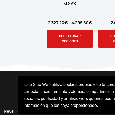
M9-SX
2.323,20
€
-
4.295,50
€
2
SELECCIONAR
SE
OPCIONES
Este Sitio Web utiliza cookies propias y de tercer
correcto funcionamiento. Además, compartimos la
sociales, publicidad y análisis web, quienes podrá
información que les haya proporcionado.
Neve
| Funciona gracias a
WordPress