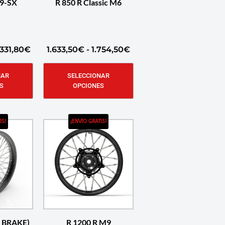
M9-SX
R 850 R Classic M6
331,80
€
1.633,50
€
-
1.754,50
€
NAR
SELECCIONAR
S
OPCIONES
IS!
¡ENVÍO GRATIS!
C BRAKE)
R 1200 R M9