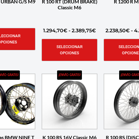
T URBAN G/S M9
R 100 RT (DRUM BRAKE)
R 1200 R 
Classic M6
1.294,70
€
-
2.389,75
€
2.238,50
€
-
4.
LECCIONAR
OPCIONES
SELECCIONAR
SELECCIO
OPCIONES
OPCIONE
NVÍO GRATIS!
¡ENVÍO GRATIS!
¡ENVÍO GRAT
ntas BMW NINE T
K 100 RS 16V Classic M6
R 100 RS (DIS