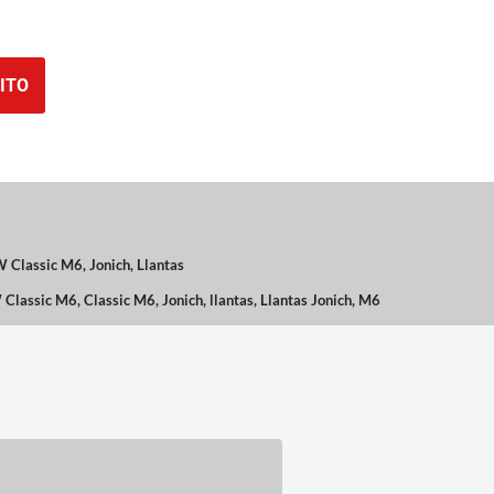
ITO
 Classic M6
,
Jonich
,
Llantas
Classic M6
,
Classic M6
,
Jonich
,
llantas
,
Llantas Jonich
,
M6