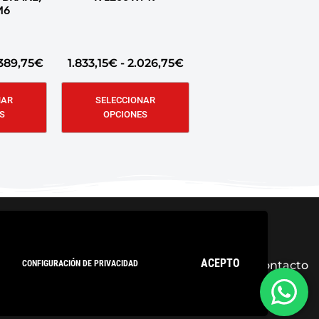
M6
389,75
€
1.833,15
€
-
2.026,75
€
NAR
SELECCIONAR
S
OPCIONES
ACEPTO
CONFIGURACIÓN DE PRIVACIDAD
ica de privacidad
Condiciones Generales
Contacto