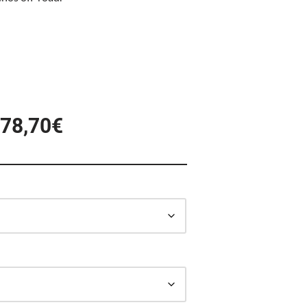
778,70
€