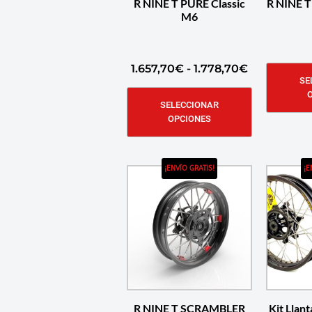
R NINE T PURE Classic
R NINE 
M6
1.657,70
€
-
1.778,70
€
SE
SELECCIONAR
OPCIONES
¡ENVÍO GRATIS!
¡E
R NINE T SCRAMBLER
Kit Lla