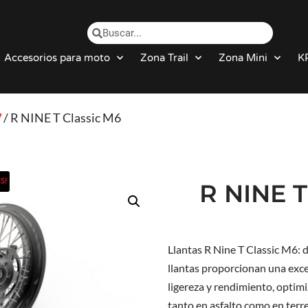
Accesorios para moto
Zona Trail
Zona Mini
K
W
/ R NINE T Classic M6
S!
R NINE 
Llantas R Nine T Classic M6: 
llantas proporcionan una exc
ligereza y rendimiento, optim
tanto en asfalto como en terr