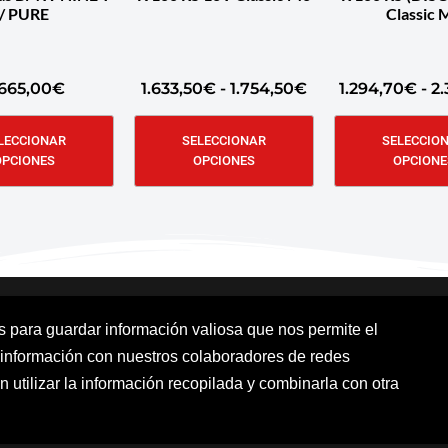
/ PURE
Classic 
.665,00
€
1.633,50
€
-
1.754,50
€
1.294,70
€
-
2.
LECCIONAR
SELECCIONAR
SELECCIO
OPCIONES
OPCIONES
OPCIONE
os para guardar información valiosa que nos permite el
 información con nuestros colaboradores de redes
Aviso Legal
Política de cookies
Polít
n utilizar la información recopilada y combinarla con otra