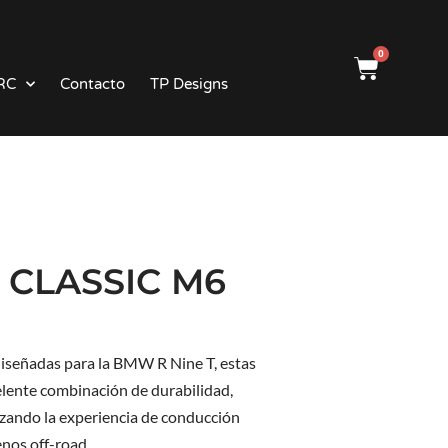
0
RC
Contacto
TP Designs
T CLASSIC M6
diseñadas para la BMW R Nine T, estas
elente combinación de durabilidad,
izando la experiencia de conducción
enos off-road.