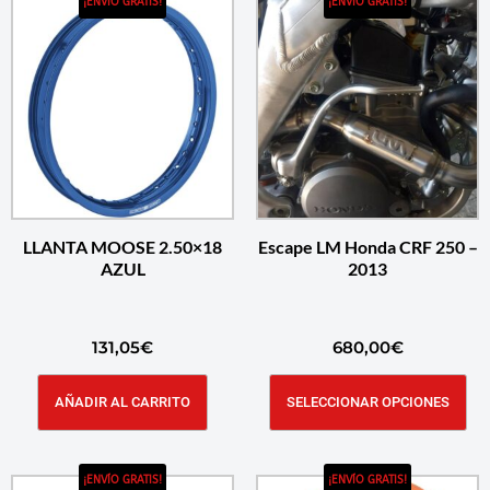
¡ENVÍO GRATIS!
¡ENVÍO GRATIS!
LLANTA MOOSE 2.50×18
Escape LM Honda CRF 250 –
AZUL
2013
131,05
€
680,00
€
AÑADIR AL CARRITO
SELECCIONAR OPCIONES
¡ENVÍO GRATIS!
¡ENVÍO GRATIS!