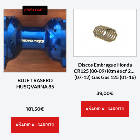
¡ENVÍO GRATIS!
Discos Embrague Honda
CR125 (00-09) Ktm excf 250
(07-12) Gas Gas 125 (01-16)
BUJE TRASERO
HUSQVARNA 85
39,00
€
181,50
€
AÑADIR AL CARRITO
AÑADIR AL CARRITO