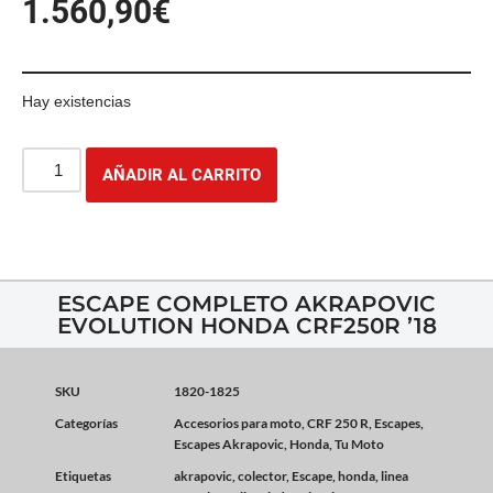
1.560,90
€
Hay existencias
AÑADIR AL CARRITO
ESCAPE COMPLETO AKRAPOVIC
EVOLUTION HONDA CRF250R ’18
SKU
1820-1825
Categorías
Accesorios para moto
,
CRF 250 R
,
Escapes
,
Escapes Akrapovic
,
Honda
,
Tu Moto
Etiquetas
akrapovic
,
colector
,
Escape
,
honda
,
linea