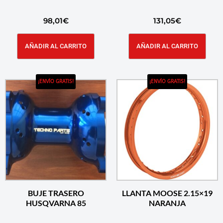
98,01
€
131,05
€
AÑADIR AL CARRITO
AÑADIR AL CARRITO
¡ENVÍO GRATIS!
¡ENVÍO GRATIS!
BUJE TRASERO
LLANTA MOOSE 2.15×19
HUSQVARNA 85
NARANJA