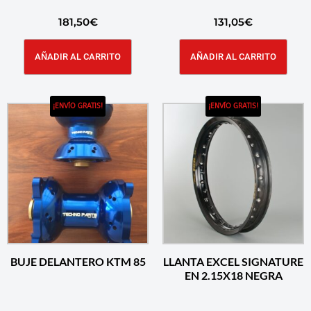
181,50
€
131,05
€
AÑADIR AL CARRITO
AÑADIR AL CARRITO
¡ENVÍO GRATIS!
¡ENVÍO GRATIS!
BUJE DELANTERO KTM 85
LLANTA EXCEL SIGNATURE
EN 2.15X18 NEGRA