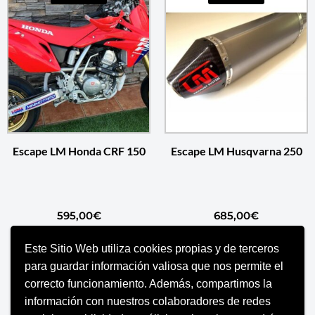
Escape LM Honda CRF 150
Escape LM Husqvarna 250
595,00
€
685,00
€
Este Sitio Web utiliza cookies propias y de terceros
SELECCIONAR OPCIONES
SELECCIONAR OPCIONES
para guardar información valiosa que nos permite el
correcto funcionamiento. Además, compartimos la
información con nuestros colaboradores de redes