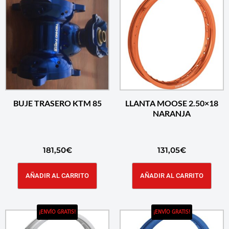
BUJE TRASERO KTM 85
LLANTA MOOSE 2.50×18
NARANJA
181,50
€
131,05
€
AÑADIR AL CARRITO
AÑADIR AL CARRITO
¡ENVÍO GRATIS!
¡ENVÍO GRATIS!