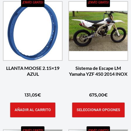
¡ENVÍO GRATIS!
¡ENVÍO GRATIS!
LLANTA MOOSE 2.15×19
Sistema de Escape LM
AZUL
Yamaha YZF 450 2014 INOX
131,05
€
675,00
€
AÑADIR AL CARRITO
SELECCIONAR OPCIONES
¡ENVÍO GRATIS!
¡ENVÍO GRATIS!