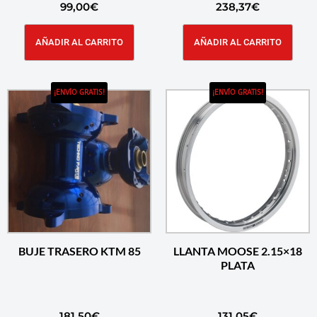
99,00
€
238,37
€
AÑADIR AL CARRITO
AÑADIR AL CARRITO
¡ENVÍO GRATIS!
¡ENVÍO GRATIS!
BUJE TRASERO KTM 85
LLANTA MOOSE 2.15×18
PLATA
181,50
€
131,05
€