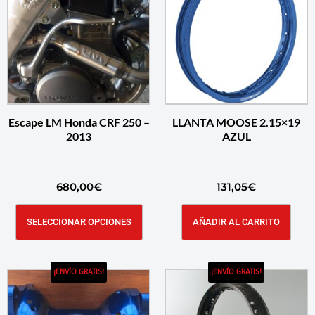
Escape LM Honda CRF 250 –
LLANTA MOOSE 2.15×19
2013
AZUL
680,00
€
131,05
€
SELECCIONAR OPCIONES
AÑADIR AL CARRITO
¡ENVÍO GRATIS!
¡ENVÍO GRATIS!