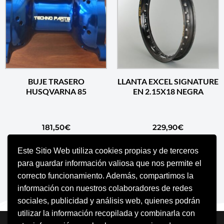
BUJE TRASERO
LLANTA EXCEL SIGNATURE
HUSQVARNA 85
EN 2.15X18 NEGRA
181,50
€
229,90
€
Este Sitio Web utiliza cookies propias y de terceros
AÑADIR AL CARRITO
AÑADIR AL CARRITO
para guardar información valiosa que nos permite el
correcto funcionamiento. Además, compartimos la
información con nuestros colaboradores de redes
sociales, publicidad y análisis web, quienes podrán
utilizar la información recopilada y combinarla con
Neve
| Funciona gracias a
WordPress