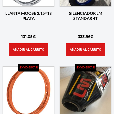
LLANTA MOOSE 2.15×18
SILENCIADOR LM
PLATA
STANDAR 4T
131,05
€
333,96
€
AÑADIR AL CARRITO
AÑADIR AL CARRITO
¡ENVÍO GRATIS!
¡ENVÍO GRATIS!