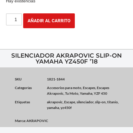
Hay existencias
AÑADIR AL CARRITO
SILENCIADOR AKRAPOVIC SLIP-ON
YAMAHA YZ450F ’18
SKU
1821-1844
Categorías
Accesorios para moto
,
Escapes
,
Escapes
Akrapovic
,
Tu Moto
,
Yamaha
,
YZF 450
Etiquetas
akrapovic
,
Escape
,
silenciador
,
slip-on
,
titanio
,
yamaha
,
yz450f
Marca:
AKRAPOVIC