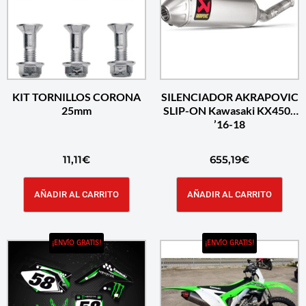
KIT TORNILLOS CORONA
SILENCIADOR AKRAPOVIC
25mm
SLIP-ON Kawasaki KX450F
’16-18
11,11
€
655,19
€
AÑADIR AL CARRITO
AÑADIR AL CARRITO
¡ENVÍO GRATIS!
¡ENVÍO GRATIS!