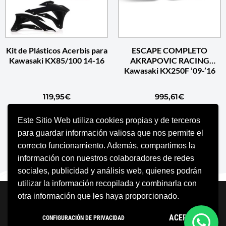
Kit de Plásticos Acerbis para
ESCAPE COMPLETO
Kawasaki KX85/100 14-16
AKRAPOVIC RACING
Kawasaki KX250F ’09-’16
119,95
€
995,61
€
Este Sitio Web utiliza cookies propias y de terceros
SELECCIONAR OPCIONES
AÑADIR AL CARRITO
para guardar información valiosa que nos permite el
correcto funcionamiento. Además, compartimos la
información con nuestros colaboradores de redes
sociales, publicidad y análisis web, quienes podrán
utilizar la información recopilada y combinarla con
Neve
| Funciona gracias a
WordPress
otra información que les haya proporcionado.
Aviso Legal
Política de cookies
ACEPTO
CONFIGURACIÓN DE PRIVACIDAD
Política de privacidad
Condiciones Generales