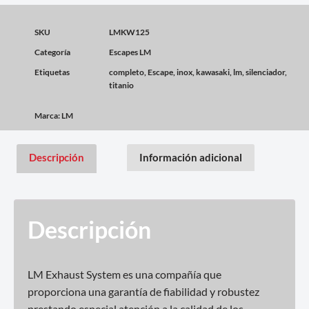
SKU
LMKW125
Categoría
Escapes LM
Etiquetas
completo
,
Escape
,
inox
,
kawasaki
,
lm
,
silenciador
,
titanio
Marca:
LM
Descripción
Información adicional
Descripción
LM Exhaust System es una compañía que
proporciona una garantía de fiabilidad y robustez
prestando especial atención a la calidad de los