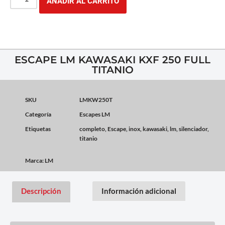
AÑADIR AL CARRITO
ESCAPE LM KAWASAKI KXF 250 FULL
TITANIO
SKU
LMKW250T
Categoría
Escapes LM
Etiquetas
completo
,
Escape
,
inox
,
kawasaki
,
lm
,
silenciador
,
titanio
Marca:
LM
Descripción
Información adicional