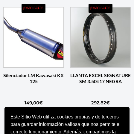
¡ENVÍO GRATIS!
¡ENVÍO GRATIS!
Silenciador LM Kawasaki KX
LLANTA EXCEL SIGNATURE
125
SM 3.50×17 NEGRA
149,00
€
292,82
€
Este Sitio Web utiliza cookies propias y de terceros
SELECCIONAR OPCIONES
AÑADIR AL CARRITO
para guardar información valiosa que nos permite el
correcto funcionamiento. Además, compartimos la