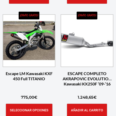
¡ENVÍO GRATIS!
¡ENVÍO GRATIS!
Escape LM Kawasaki KXF
ESCAPE COMPLETO
450 Full TITANIO
AKRAPOVIC EVOLUTION
Kawasaki KX250F ’09-’16
775,00
€
1.248,65
€
SELECCIONAR OPCIONES
AÑADIR AL CARRITO