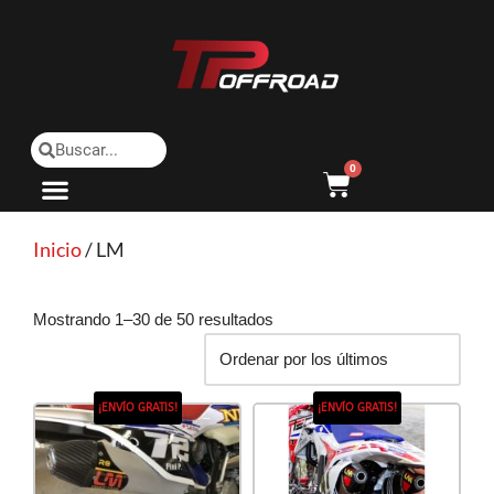
Saltar
al
contenido
0
Inicio
/ LM
Mostrando 1–30 de 50 resultados
¡ENVÍO GRATIS!
¡ENVÍO GRATIS!