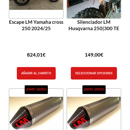
Escape LM Yamaha cross
Silenciador LM
250 2024/25
Husqvarna 250|300 TE
824,01
€
149,00
€
AÑADIR AL CARRITO
SELECCIONAR OPCIONES
¡ENVÍO GRATIS!
¡ENVÍO GRATIS!