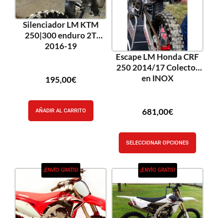
Silenciador LM KTM
250|300 enduro 2T
2016-19
Escape LM Honda CRF
250 2014/17 Colector
en INOX
195,00
€
681,00
€
AÑADIR AL CARRITO
SELECCIONAR OPCIONES
¡ENVÍO GRATIS!
¡ENVÍO GRATIS!