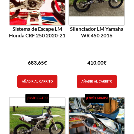
Sistema de Escape LM
Silenciador LM Yamaha
Honda CRF 250 2020-21
WR 450 2016
683,65
€
410,00
€
AÑADIR AL CARRITO
AÑADIR AL CARRITO
¡ENVÍO GRATIS!
¡ENVÍO GRATIS!