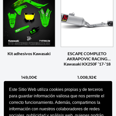
Kit adhesivos Kawasaki
ESCAPE COMPLETO
AKRAPOVIC RACING
Kawasaki KX250F ’17-’18
149,00
€
1.008,92
€
Este Sitio Web utiliza cookies propias y de terceros
AÑADIR AL CARRITO
AÑADIR AL CARRITO
para guardar información valiosa que nos permite el
correcto funcionamiento. Además, compartimos la
información con nuestros colaboradores de redes
sociales, publicidad y análisis web, quienes podrán