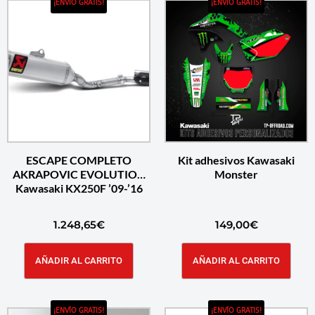
¡ENVÍO GRATIS!
¡ENVÍO GRATIS!
ESCAPE COMPLETO
Kit adhesivos Kawasaki
AKRAPOVIC EVOLUTION
Monster
Kawasaki KX250F ’09-’16
1.248,65
€
149,00
€
AÑADIR AL CARRITO
AÑADIR AL CARRITO
¡ENVÍO GRATIS!
¡ENVÍO GRATIS!