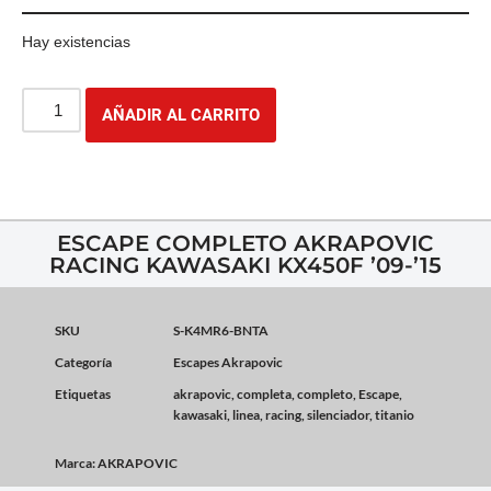
Hay existencias
AÑADIR AL CARRITO
ESCAPE COMPLETO AKRAPOVIC
RACING KAWASAKI KX450F ’09-’15
SKU
S-K4MR6-BNTA
Categoría
Escapes Akrapovic
Etiquetas
akrapovic
,
completa
,
completo
,
Escape
,
kawasaki
,
linea
,
racing
,
silenciador
,
titanio
Marca:
AKRAPOVIC