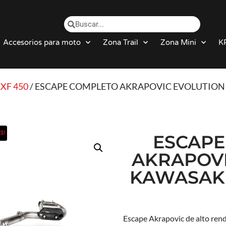
Accesorios para moto
Zona Trail
Zona Mini
K
XF 450
/ ESCAPE COMPLETO AKRAPOVIC EVOLUTION Ka
S!
ESCAPE
AKRAPOVI
KAWASAKI 
Escape Akrapovic de alto ren