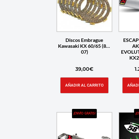
Discos Embrague
ESCAP
Kawasaki KX 60/65 (88-
AK
07)
EVOLUT
KX2
39,00
€
1
AÑADIR AL CARRITO
AÑADI
¡ENVÍO GRATIS!
¡E