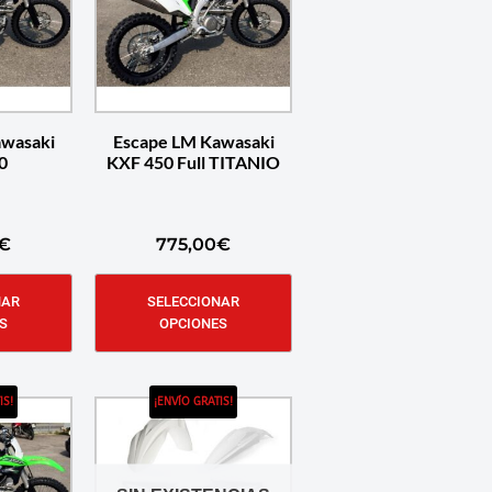
awasaki
Escape LM Kawasaki
0
KXF 450 Full TITANIO
€
775,00
€
NAR
SELECCIONAR
S
OPCIONES
IS!
¡ENVÍO GRATIS!