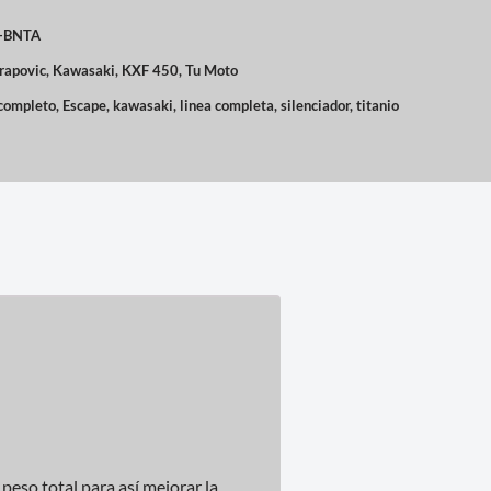
-BNTA
rapovic
,
Kawasaki
,
KXF 450
,
Tu Moto
completo
,
Escape
,
kawasaki
,
linea completa
,
silenciador
,
titanio
peso total para así mejorar la