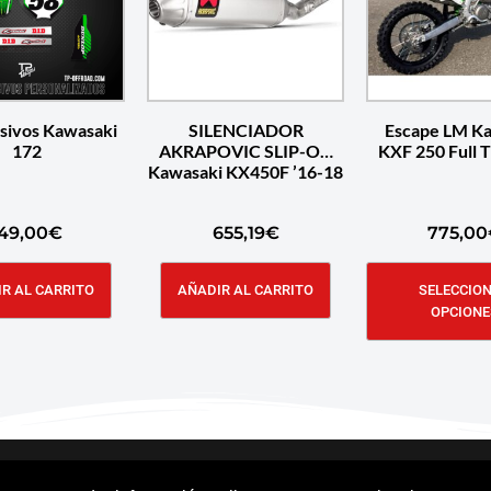
esivos Kawasaki
SILENCIADOR
Escape LM K
172
AKRAPOVIC SLIP-ON
KXF 250 Full 
Kawasaki KX450F ’16-18
49,00
€
655,19
€
775,00
R AL CARRITO
AÑADIR AL CARRITO
SELECCIO
OPCIONE