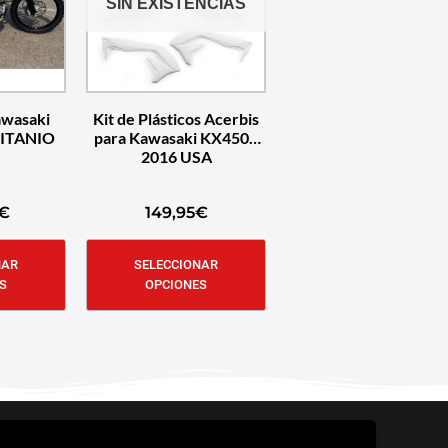
SIN EXISTENCIAS
awasaki
Kit de Plásticos Acerbis
TITANIO
para Kawasaki KX450F
2016 USA
€
149,95
€
NAR
SELECCIONAR
S
OPCIONES