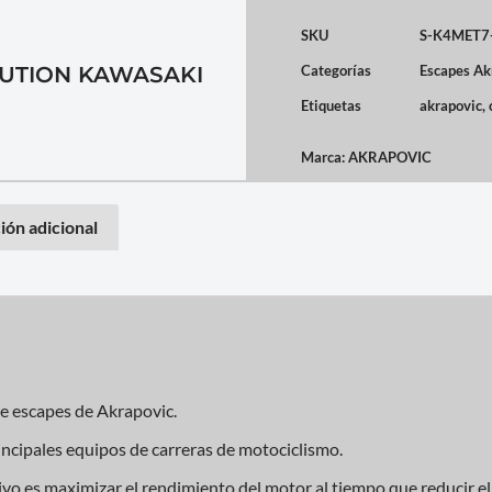
SKU
S-K4MET7
UTION KAWASAKI
Categorías
Escapes Ak
Etiquetas
akrapovic
,
Marca:
AKRAPOVIC
ión adicional
de escapes de Akrapovic.
incipales equipos de carreras de motociclismo.
vo es maximizar el rendimiento del motor al tiempo que reducir el 