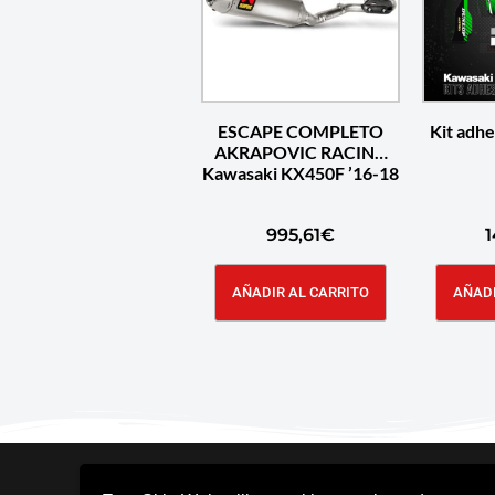
ESCAPE COMPLETO
Kit adh
AKRAPOVIC RACING
Kawasaki KX450F ’16-18
995,61
€
1
AÑADIR AL CARRITO
AÑADI