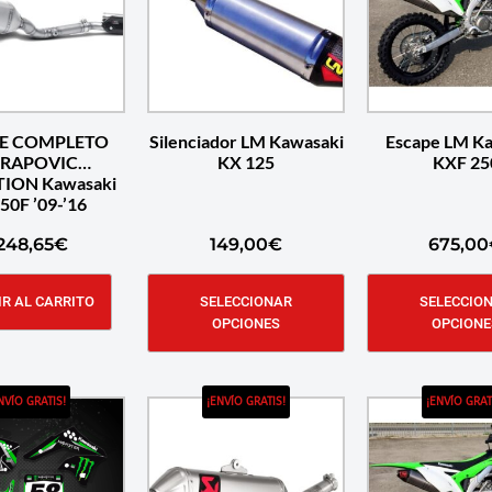
E COMPLETO
Silenciador LM Kawasaki
Escape LM K
RAPOVIC
KX 125
KXF 25
ION Kawasaki
50F ’09-’16
.248,65
€
149,00
€
675,00
R AL CARRITO
SELECCIONAR
SELECCIO
OPCIONES
OPCIONE
NVÍO GRATIS!
¡ENVÍO GRATIS!
¡ENVÍO GRAT